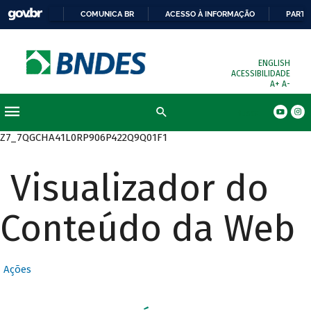
COMUNICA BR
ACESSO À INFORMAÇÃO
PARTI
ENGLISH
ACESSIBILIDADE
A+
A-
Busca
Z7_7QGCHA41L0RP906P422Q9Q01F1
Visualizador do
Conteúdo da Web
Ações