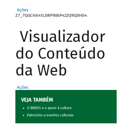
Ações
Z7_7QGCHA41L0RP906P422Q9Q0H04
Visualizador
do Conteúdo
da Web
Ações
VEJA TAMBÉM
O BNDES e o apoio à cultura
Patrocínio a eventos culturais