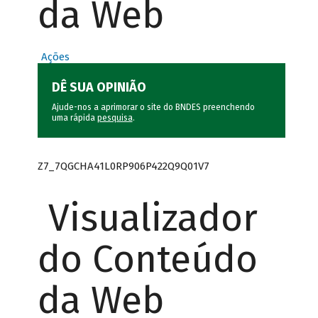
da Web
Ações
DÊ SUA OPINIÃO
Ajude-nos a aprimorar o site do BNDES preenchendo
uma rápida
pesquisa
.
Z7_7QGCHA41L0RP906P422Q9Q01V7
Visualizador
do Conteúdo
da Web