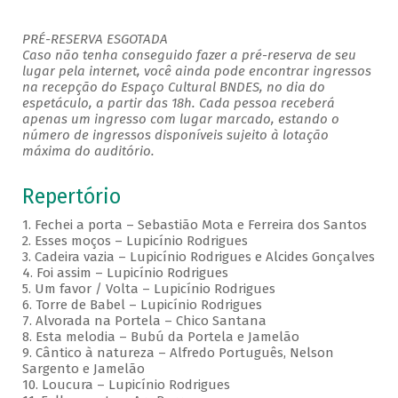
PRÉ-RESERVA ESGOTADA
Caso não tenha conseguido fazer a pré-reserva de seu
lugar pela internet, você ainda pode encontrar ingressos
na recepção do Espaço Cultural BNDES, no dia do
espetáculo, a partir das 18h. Cada pessoa receberá
apenas um ingresso com lugar marcado, estando o
número de ingressos disponíveis sujeito à lotação
máxima do auditório.
Repertório
1. Fechei a porta – Sebastião Mota e Ferreira dos Santos
2. Esses moços – Lupicínio Rodrigues
3. Cadeira vazia – Lupicínio Rodrigues e Alcides Gonçalves
4. Foi assim – Lupicínio Rodrigues
5. Um favor / Volta – Lupicínio Rodrigues
6. Torre de Babel – Lupicínio Rodrigues
7. Alvorada na Portela – Chico Santana
8. Esta melodia – Bubú da Portela e Jamelão
9. Cântico à natureza – Alfredo Português, Nelson
Sargento e Jamelão
10. Loucura – Lupicínio Rodrigues