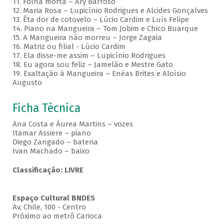
11. Folha morta – Ary Barroso
12. Maria Rosa – Lupicínio Rodrigues e Alcides Gonçalves
13. Êta dor de cotovelo – Lúcio Cardim e Luís Felipe
14. Piano na Mangueira – Tom Jobim e Chico Buarque
15. A Mangueira não morreu – Jorge Zagaia
16. Matriz ou filial - Lúcio Cardim
17. Ela disse-me assim – Lupicínio Rodrigues
18. Eu agora sou feliz – Jamelão e Mestre Gato
19. Exaltação à Mangueira – Enéas Brites e Aloísio
Augusto
Ficha Técnica
Ana Costa e Áurea Martins – vozes
Itamar Assiere – piano
Diego Zangado – bateria
Ivan Machado – baixo
Classificação: LIVRE
Espaço Cultural BNDES
Av, Chile, 100 - Centro
Próximo ao metrô Carioca