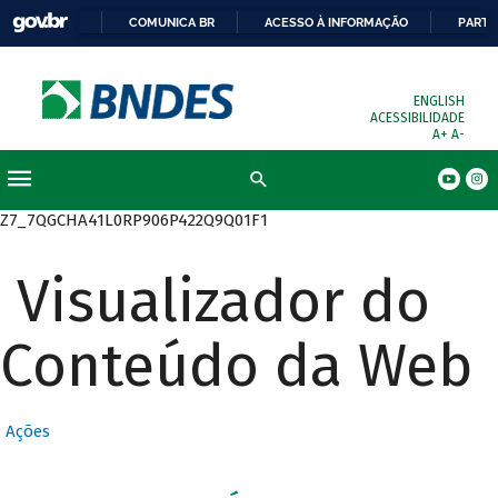
COMUNICA BR
ACESSO À INFORMAÇÃO
PARTI
ENGLISH
ACESSIBILIDADE
A+
A-
Busca
Z7_7QGCHA41L0RP906P422Q9Q01F1
Visualizador do
Conteúdo da Web
Ações