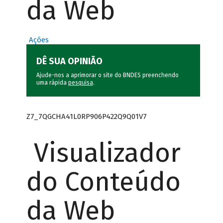
da Web
Ações
DÊ SUA OPINIÃO
Ajude-nos a aprimorar o site do BNDES preenchendo
uma rápida
pesquisa
.
Z7_7QGCHA41L0RP906P422Q9Q01V7
Visualizador
do Conteúdo
da Web