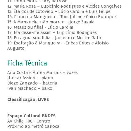
11. Folha morta – Ary Barroso
12. Maria Rosa – Lupicínio Rodrigues e Alcides Gonçalves
13. Êta dor de cotovelo – Lúcio Cardim e Luís Felipe
14. Piano na Mangueira – Tom Jobim e Chico Buarque
15. A Mangueira não morreu – Jorge Zagaia
16. Matriz ou filial - Lúcio Cardim
17. Ela disse-me assim – Lupicínio Rodrigues
18. Eu agora sou feliz – Jamelão e Mestre Gato
19. Exaltação à Mangueira – Enéas Brites e Aloísio
Augusto
Ficha Técnica
Ana Costa e Áurea Martins – vozes
Itamar Assiere – piano
Diego Zangado – bateria
Ivan Machado – baixo
Classificação: LIVRE
Espaço Cultural BNDES
Av, Chile, 100 - Centro
Próximo ao metrô Carioca