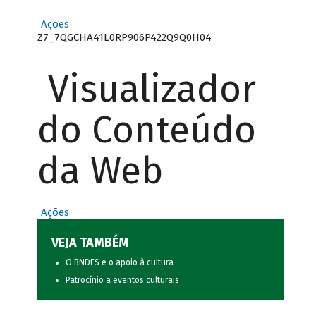
Ações
Z7_7QGCHA41L0RP906P422Q9Q0H04
Visualizador
do Conteúdo
da Web
Ações
VEJA TAMBÉM
O BNDES e o apoio à cultura
Patrocínio a eventos culturais