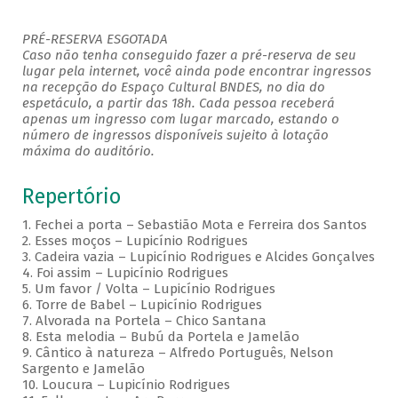
PRÉ-RESERVA ESGOTADA
Caso não tenha conseguido fazer a pré-reserva de seu
lugar pela internet, você ainda pode encontrar ingressos
na recepção do Espaço Cultural BNDES, no dia do
espetáculo, a partir das 18h. Cada pessoa receberá
apenas um ingresso com lugar marcado, estando o
número de ingressos disponíveis sujeito à lotação
máxima do auditório.
Repertório
1. Fechei a porta – Sebastião Mota e Ferreira dos Santos
2. Esses moços – Lupicínio Rodrigues
3. Cadeira vazia – Lupicínio Rodrigues e Alcides Gonçalves
4. Foi assim – Lupicínio Rodrigues
5. Um favor / Volta – Lupicínio Rodrigues
6. Torre de Babel – Lupicínio Rodrigues
7. Alvorada na Portela – Chico Santana
8. Esta melodia – Bubú da Portela e Jamelão
9. Cântico à natureza – Alfredo Português, Nelson
Sargento e Jamelão
10. Loucura – Lupicínio Rodrigues