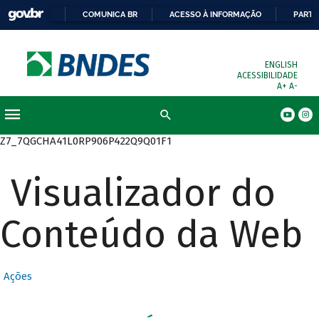
COMUNICA BR
ACESSO À INFORMAÇÃO
PARTI
ENGLISH
ACESSIBILIDADE
A+
A-
Busca
Z7_7QGCHA41L0RP906P422Q9Q01F1
Visualizador do
Conteúdo da Web
Ações