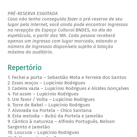
PRÉ-RESERVA ESGOTADA
Caso não tenha conseguido fazer a pré-reserva de seu
lugar pela internet, você ainda pode encontrar ingressos
na recepção do Espaço Cultural BNDES, no dia do
espetáculo, a partir das 18h. Cada pessoa receberá
apenas um ingresso com lugar marcado, estando o
número de ingressos disponíveis sujeito à lotação
máxima do auditório.
Repertório
1. Fechei a porta – Sebastião Mota e Ferreira dos Santos
2. Esses moços – Lupicínio Rodrigues
3. Cadeira vazia – Lupicínio Rodrigues e Alcides Gonçalves
4. Foi assim – Lupicínio Rodrigues
5. Um favor / Volta – Lupicínio Rodrigues
6. Torre de Babel – Lupicínio Rodrigues
7. Alvorada na Portela – Chico Santana
8. Esta melodia – Bubú da Portela e Jamelão
9. Cântico à natureza – Alfredo Português, Nelson
Sargento e Jamelão
10. Loucura – Lupicínio Rodrigues