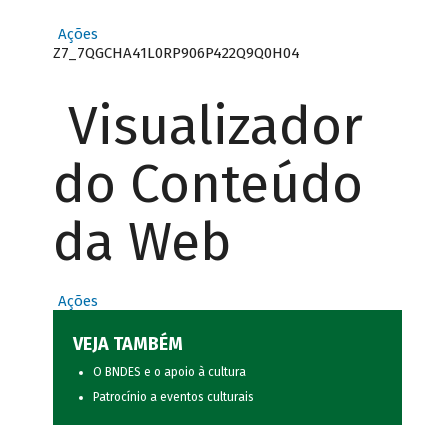
Ações
Z7_7QGCHA41L0RP906P422Q9Q0H04
Visualizador
do Conteúdo
da Web
Ações
VEJA TAMBÉM
O BNDES e o apoio à cultura
Patrocínio a eventos culturais