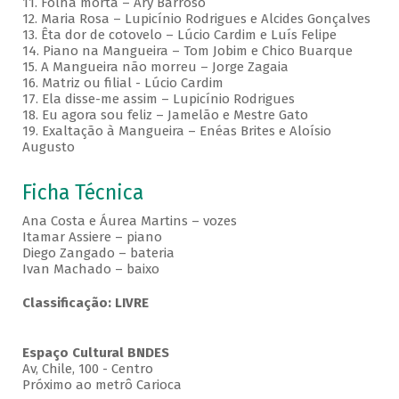
11. Folha morta – Ary Barroso
12. Maria Rosa – Lupicínio Rodrigues e Alcides Gonçalves
13. Êta dor de cotovelo – Lúcio Cardim e Luís Felipe
14. Piano na Mangueira – Tom Jobim e Chico Buarque
15. A Mangueira não morreu – Jorge Zagaia
16. Matriz ou filial - Lúcio Cardim
17. Ela disse-me assim – Lupicínio Rodrigues
18. Eu agora sou feliz – Jamelão e Mestre Gato
19. Exaltação à Mangueira – Enéas Brites e Aloísio
Augusto
Ficha Técnica
Ana Costa e Áurea Martins – vozes
Itamar Assiere – piano
Diego Zangado – bateria
Ivan Machado – baixo
Classificação: LIVRE
Espaço Cultural BNDES
Av, Chile, 100 - Centro
Próximo ao metrô Carioca