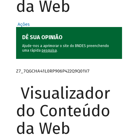
da Web
Ações
DÊ SUA OPINIÃO
Ajude-nos a aprimorar o site do BNDES preenchendo
uma rápida
pesquisa
.
Z7_7QGCHA41L0RP906P422Q9Q01V7
Visualizador
do Conteúdo
da Web