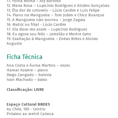
11. Folha morta – Ary Barroso
12. Maria Rosa – Lupicínio Rodrigues e Alcides Gonçalves
13. Êta dor de cotovelo – Lúcio Cardim e Luís Felipe
14. Piano na Mangueira – Tom Jobim e Chico Buarque
15. A Mangueira não morreu – Jorge Zagaia
16. Matriz ou filial - Lúcio Cardim
17. Ela disse-me assim – Lupicínio Rodrigues
18. Eu agora sou feliz – Jamelão e Mestre Gato
19. Exaltação à Mangueira – Enéas Brites e Aloísio
Augusto
Ficha Técnica
Ana Costa e Áurea Martins – vozes
Itamar Assiere – piano
Diego Zangado – bateria
Ivan Machado – baixo
Classificação: LIVRE
Espaço Cultural BNDES
Av, Chile, 100 - Centro
Próximo ao metrô Carioca