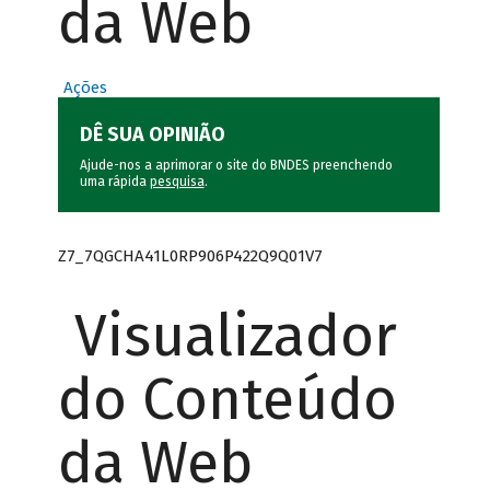
da Web
Ações
DÊ SUA OPINIÃO
Ajude-nos a aprimorar o site do BNDES preenchendo
uma rápida
pesquisa
.
Z7_7QGCHA41L0RP906P422Q9Q01V7
Visualizador
do Conteúdo
da Web