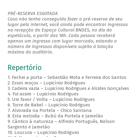
PRÉ-RESERVA ESGOTADA
Caso não tenha conseguido fazer a pré-reserva de seu
lugar pela internet, você ainda pode encontrar ingressos
na recepção do Espaço Cultural BNDES, no dia do
espetáculo, a partir das 18h. Cada pessoa receberá
apenas um ingresso com lugar marcado, estando o
número de ingressos disponíveis sujeito à lotação
máxima do auditório.
Repertório
1. Fechei a porta – Sebastião Mota e Ferreira dos Santos
2. Esses moços – Lupicínio Rodrigues
3. Cadeira vazia – Lupicínio Rodrigues e Alcides Gonçalves
4. Foi assim – Lupicínio Rodrigues
5. Um favor / Volta – Lupicínio Rodrigues
6. Torre de Babel – Lupicínio Rodrigues
7. Alvorada na Portela – Chico Santana
8. Esta melodia – Bubú da Portela e Jamelão
9. Cântico à natureza – Alfredo Português, Nelson
Sargento e Jamelão
10. Loucura – Lupicínio Rodrigues