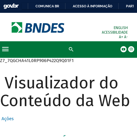
COMUNICA BR
ACESSO À INFORMAÇÃO
PARTI
ENGLISH
ACESSIBILIDADE
A+
A-
Busca
Z7_7QGCHA41L0RP906P422Q9Q01F1
Visualizador do
Conteúdo da Web
Ações