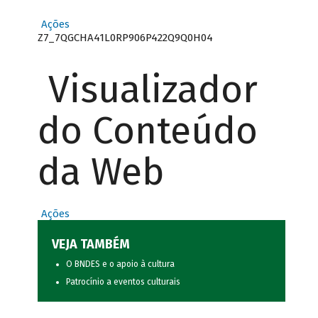
Ações
Z7_7QGCHA41L0RP906P422Q9Q0H04
Visualizador
do Conteúdo
da Web
Ações
VEJA TAMBÉM
O BNDES e o apoio à cultura
Patrocínio a eventos culturais