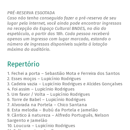
PRÉ-RESERVA ESGOTADA
Caso não tenha conseguido fazer a pré-reserva de seu
lugar pela internet, você ainda pode encontrar ingressos
na recepção do Espaço Cultural BNDES, no dia do
espetáculo, a partir das 18h. Cada pessoa receberá
apenas um ingresso com lugar marcado, estando o
número de ingressos disponíveis sujeito à lotação
máxima do auditório.
Repertório
1. Fechei a porta – Sebastião Mota e Ferreira dos Santos
2. Esses moços – Lupicínio Rodrigues
3. Cadeira vazia – Lupicínio Rodrigues e Alcides Gonçalves
4. Foi assim – Lupicínio Rodrigues
5. Um favor / Volta – Lupicínio Rodrigues
6. Torre de Babel – Lupicínio Rodrigues
7. Alvorada na Portela – Chico Santana
8. Esta melodia – Bubú da Portela e Jamelão
9. Cântico à natureza – Alfredo Português, Nelson
Sargento e Jamelão
10. Loucura – Lupicínio Rodrigues