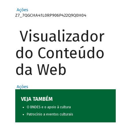
Ações
Z7_7QGCHA41L0RP906P422Q9Q0H04
Visualizador
do Conteúdo
da Web
Ações
VEJA TAMBÉM
O BNDES e o apoio à cultura
Patrocínio a eventos culturais