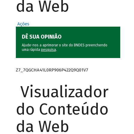
da Web
Ações
DÊ SUA OPINIÃO
Ajude-nos a aprimorar o site do BNDES preenchendo
uma rápida
pesquisa
.
Z7_7QGCHA41L0RP906P422Q9Q01V7
Visualizador
do Conteúdo
da Web