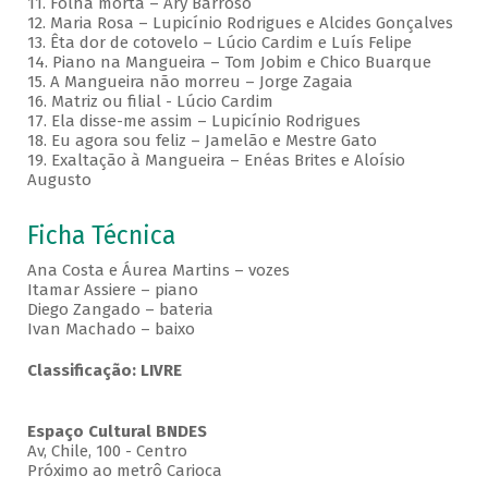
11. Folha morta – Ary Barroso
12. Maria Rosa – Lupicínio Rodrigues e Alcides Gonçalves
13. Êta dor de cotovelo – Lúcio Cardim e Luís Felipe
14. Piano na Mangueira – Tom Jobim e Chico Buarque
15. A Mangueira não morreu – Jorge Zagaia
16. Matriz ou filial - Lúcio Cardim
17. Ela disse-me assim – Lupicínio Rodrigues
18. Eu agora sou feliz – Jamelão e Mestre Gato
19. Exaltação à Mangueira – Enéas Brites e Aloísio
Augusto
Ficha Técnica
Ana Costa e Áurea Martins – vozes
Itamar Assiere – piano
Diego Zangado – bateria
Ivan Machado – baixo
Classificação: LIVRE
Espaço Cultural BNDES
Av, Chile, 100 - Centro
Próximo ao metrô Carioca