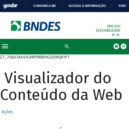
COMUNICA BR
ACESSO À INFORMAÇÃO
PARTI
ENGLISH
ACESSIBILIDADE
A+
A-
Busca
Z7_7QGCHA41L0RP906P422Q9Q01F1
Visualizador do
Conteúdo da Web
Ações