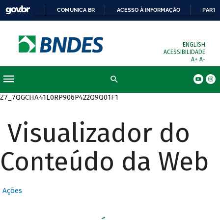
COMUNICA BR
ACESSO À INFORMAÇÃO
PARTI
ENGLISH
ACESSIBILIDADE
A+
A-
Busca
Z7_7QGCHA41L0RP906P422Q9Q01F1
Visualizador do
Conteúdo da Web
Ações