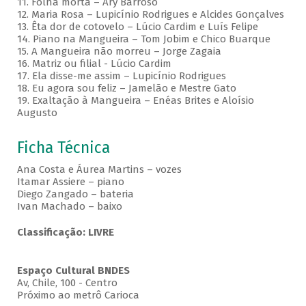
11. Folha morta – Ary Barroso
12. Maria Rosa – Lupicínio Rodrigues e Alcides Gonçalves
13. Êta dor de cotovelo – Lúcio Cardim e Luís Felipe
14. Piano na Mangueira – Tom Jobim e Chico Buarque
15. A Mangueira não morreu – Jorge Zagaia
16. Matriz ou filial - Lúcio Cardim
17. Ela disse-me assim – Lupicínio Rodrigues
18. Eu agora sou feliz – Jamelão e Mestre Gato
19. Exaltação à Mangueira – Enéas Brites e Aloísio
Augusto
Ficha Técnica
Ana Costa e Áurea Martins – vozes
Itamar Assiere – piano
Diego Zangado – bateria
Ivan Machado – baixo
Classificação: LIVRE
Espaço Cultural BNDES
Av, Chile, 100 - Centro
Próximo ao metrô Carioca