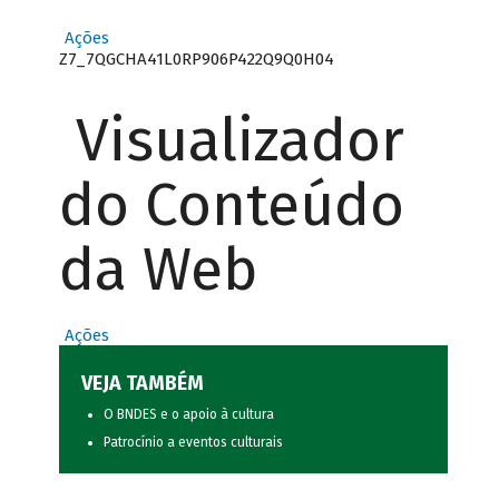
Ações
Z7_7QGCHA41L0RP906P422Q9Q0H04
Visualizador
do Conteúdo
da Web
Ações
VEJA TAMBÉM
O BNDES e o apoio à cultura
Patrocínio a eventos culturais