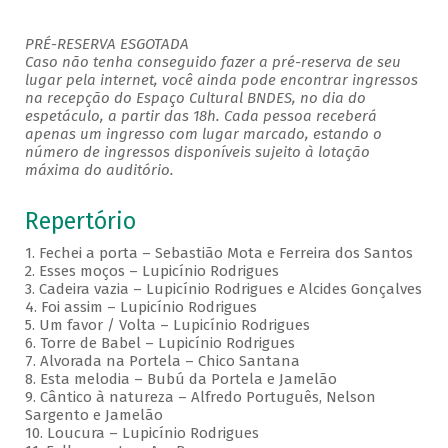
PRÉ-RESERVA ESGOTADA
Caso não tenha conseguido fazer a pré-reserva de seu
lugar pela internet, você ainda pode encontrar ingressos
na recepção do Espaço Cultural BNDES, no dia do
espetáculo, a partir das 18h. Cada pessoa receberá
apenas um ingresso com lugar marcado, estando o
número de ingressos disponíveis sujeito à lotação
máxima do auditório.
Repertório
1. Fechei a porta – Sebastião Mota e Ferreira dos Santos
2. Esses moços – Lupicínio Rodrigues
3. Cadeira vazia – Lupicínio Rodrigues e Alcides Gonçalves
4. Foi assim – Lupicínio Rodrigues
5. Um favor / Volta – Lupicínio Rodrigues
6. Torre de Babel – Lupicínio Rodrigues
7. Alvorada na Portela – Chico Santana
8. Esta melodia – Bubú da Portela e Jamelão
9. Cântico à natureza – Alfredo Português, Nelson
Sargento e Jamelão
10. Loucura – Lupicínio Rodrigues