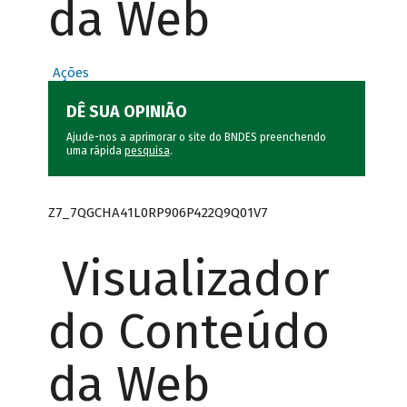
da Web
Ações
DÊ SUA OPINIÃO
Ajude-nos a aprimorar o site do BNDES preenchendo
uma rápida
pesquisa
.
Z7_7QGCHA41L0RP906P422Q9Q01V7
Visualizador
do Conteúdo
da Web