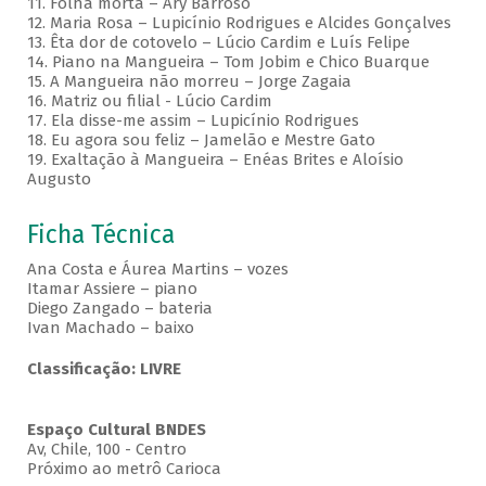
11. Folha morta – Ary Barroso
12. Maria Rosa – Lupicínio Rodrigues e Alcides Gonçalves
13. Êta dor de cotovelo – Lúcio Cardim e Luís Felipe
14. Piano na Mangueira – Tom Jobim e Chico Buarque
15. A Mangueira não morreu – Jorge Zagaia
16. Matriz ou filial - Lúcio Cardim
17. Ela disse-me assim – Lupicínio Rodrigues
18. Eu agora sou feliz – Jamelão e Mestre Gato
19. Exaltação à Mangueira – Enéas Brites e Aloísio
Augusto
Ficha Técnica
Ana Costa e Áurea Martins – vozes
Itamar Assiere – piano
Diego Zangado – bateria
Ivan Machado – baixo
Classificação: LIVRE
Espaço Cultural BNDES
Av, Chile, 100 - Centro
Próximo ao metrô Carioca