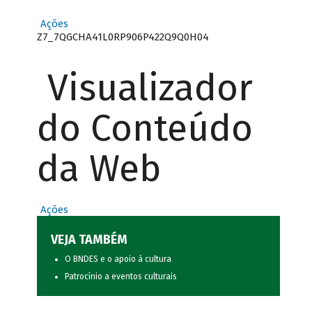
Ações
Z7_7QGCHA41L0RP906P422Q9Q0H04
Visualizador
do Conteúdo
da Web
Ações
VEJA TAMBÉM
O BNDES e o apoio à cultura
Patrocínio a eventos culturais