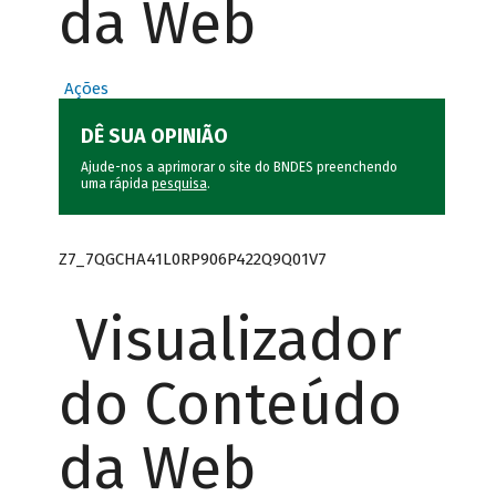
da Web
Ações
DÊ SUA OPINIÃO
Ajude-nos a aprimorar o site do BNDES preenchendo
uma rápida
pesquisa
.
Z7_7QGCHA41L0RP906P422Q9Q01V7
Visualizador
do Conteúdo
da Web