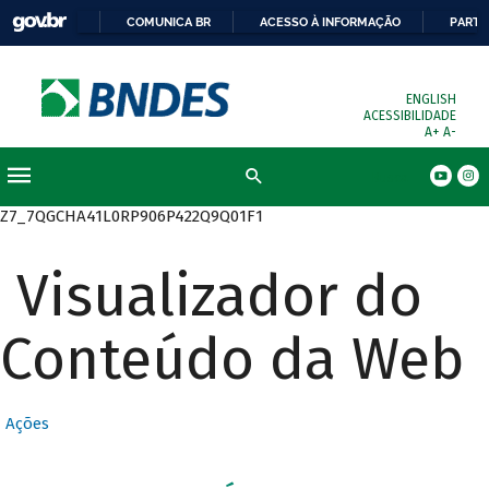
COMUNICA BR
ACESSO À INFORMAÇÃO
PARTI
ENGLISH
ACESSIBILIDADE
A+
A-
Busca
Z7_7QGCHA41L0RP906P422Q9Q01F1
Visualizador do
Conteúdo da Web
Ações