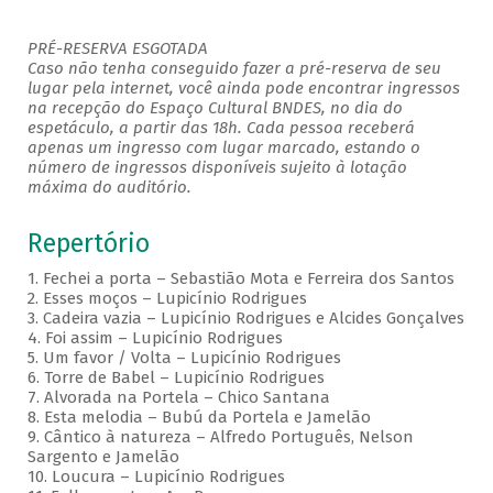
PRÉ-RESERVA ESGOTADA
Caso não tenha conseguido fazer a pré-reserva de seu
lugar pela internet, você ainda pode encontrar ingressos
na recepção do Espaço Cultural BNDES, no dia do
espetáculo, a partir das 18h. Cada pessoa receberá
apenas um ingresso com lugar marcado, estando o
número de ingressos disponíveis sujeito à lotação
máxima do auditório.
Repertório
1. Fechei a porta – Sebastião Mota e Ferreira dos Santos
2. Esses moços – Lupicínio Rodrigues
3. Cadeira vazia – Lupicínio Rodrigues e Alcides Gonçalves
4. Foi assim – Lupicínio Rodrigues
5. Um favor / Volta – Lupicínio Rodrigues
6. Torre de Babel – Lupicínio Rodrigues
7. Alvorada na Portela – Chico Santana
8. Esta melodia – Bubú da Portela e Jamelão
9. Cântico à natureza – Alfredo Português, Nelson
Sargento e Jamelão
10. Loucura – Lupicínio Rodrigues