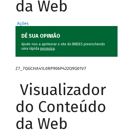
da Web
Ações
DÊ SUA OPINIÃO
Ajude-nos a aprimorar o site do BNDES preenchendo
uma rápida
pesquisa
.
Z7_7QGCHA41L0RP906P422Q9Q01V7
Visualizador
do Conteúdo
da Web