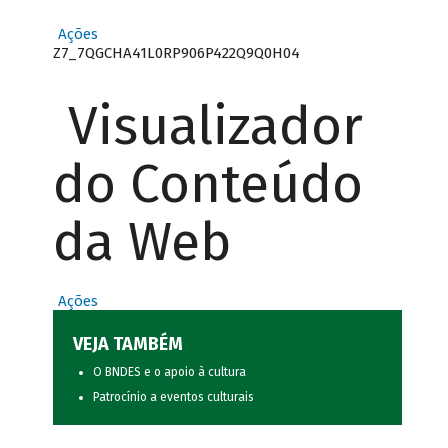
Ações
Z7_7QGCHA41L0RP906P422Q9Q0H04
Visualizador
do Conteúdo
da Web
Ações
VEJA TAMBÉM
O BNDES e o apoio à cultura
Patrocínio a eventos culturais