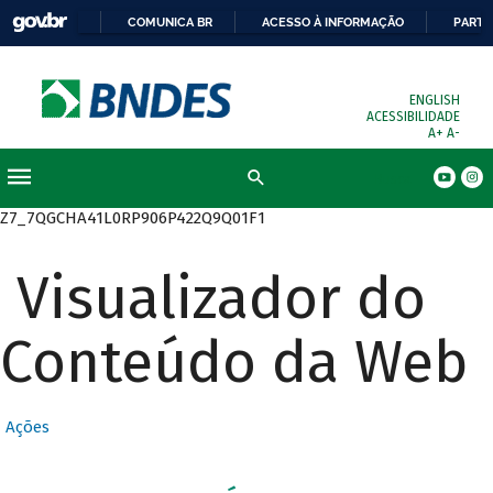
COMUNICA BR
ACESSO À INFORMAÇÃO
PARTI
ENGLISH
ACESSIBILIDADE
A+
A-
Busca
Z7_7QGCHA41L0RP906P422Q9Q01F1
Visualizador do
Conteúdo da Web
Ações