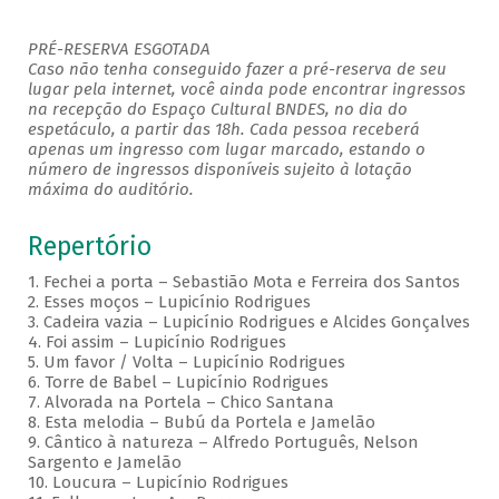
PRÉ-RESERVA ESGOTADA
Caso não tenha conseguido fazer a pré-reserva de seu
lugar pela internet, você ainda pode encontrar ingressos
na recepção do Espaço Cultural BNDES, no dia do
espetáculo, a partir das 18h. Cada pessoa receberá
apenas um ingresso com lugar marcado, estando o
número de ingressos disponíveis sujeito à lotação
máxima do auditório.
Repertório
1. Fechei a porta – Sebastião Mota e Ferreira dos Santos
2. Esses moços – Lupicínio Rodrigues
3. Cadeira vazia – Lupicínio Rodrigues e Alcides Gonçalves
4. Foi assim – Lupicínio Rodrigues
5. Um favor / Volta – Lupicínio Rodrigues
6. Torre de Babel – Lupicínio Rodrigues
7. Alvorada na Portela – Chico Santana
8. Esta melodia – Bubú da Portela e Jamelão
9. Cântico à natureza – Alfredo Português, Nelson
Sargento e Jamelão
10. Loucura – Lupicínio Rodrigues