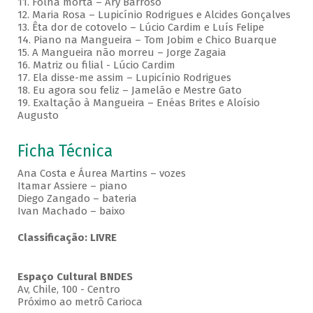
11. Folha morta – Ary Barroso
12. Maria Rosa – Lupicínio Rodrigues e Alcides Gonçalves
13. Êta dor de cotovelo – Lúcio Cardim e Luís Felipe
14. Piano na Mangueira – Tom Jobim e Chico Buarque
15. A Mangueira não morreu – Jorge Zagaia
16. Matriz ou filial - Lúcio Cardim
17. Ela disse-me assim – Lupicínio Rodrigues
18. Eu agora sou feliz – Jamelão e Mestre Gato
19. Exaltação à Mangueira – Enéas Brites e Aloísio
Augusto
Ficha Técnica
Ana Costa e Áurea Martins – vozes
Itamar Assiere – piano
Diego Zangado – bateria
Ivan Machado – baixo
Classificação: LIVRE
Espaço Cultural BNDES
Av, Chile, 100 - Centro
Próximo ao metrô Carioca