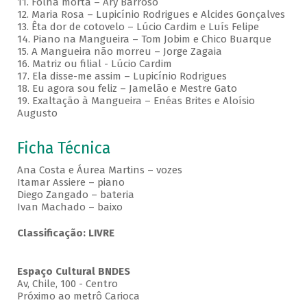
11. Folha morta – Ary Barroso
12. Maria Rosa – Lupicínio Rodrigues e Alcides Gonçalves
13. Êta dor de cotovelo – Lúcio Cardim e Luís Felipe
14. Piano na Mangueira – Tom Jobim e Chico Buarque
15. A Mangueira não morreu – Jorge Zagaia
16. Matriz ou filial - Lúcio Cardim
17. Ela disse-me assim – Lupicínio Rodrigues
18. Eu agora sou feliz – Jamelão e Mestre Gato
19. Exaltação à Mangueira – Enéas Brites e Aloísio
Augusto
Ficha Técnica
Ana Costa e Áurea Martins – vozes
Itamar Assiere – piano
Diego Zangado – bateria
Ivan Machado – baixo
Classificação: LIVRE
Espaço Cultural BNDES
Av, Chile, 100 - Centro
Próximo ao metrô Carioca