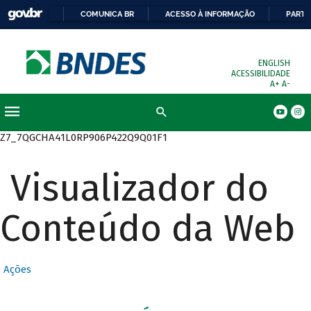
COMUNICA BR
ACESSO À INFORMAÇÃO
PARTI
ENGLISH
ACESSIBILIDADE
A+
A-
Busca
Z7_7QGCHA41L0RP906P422Q9Q01F1
Visualizador do
Conteúdo da Web
Ações