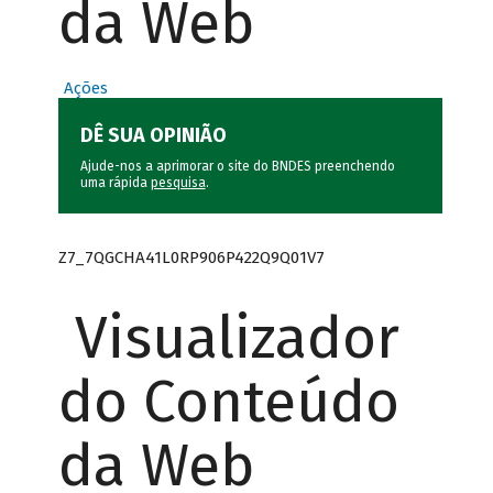
da Web
Ações
DÊ SUA OPINIÃO
Ajude-nos a aprimorar o site do BNDES preenchendo
uma rápida
pesquisa
.
Z7_7QGCHA41L0RP906P422Q9Q01V7
Visualizador
do Conteúdo
da Web