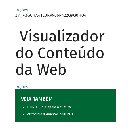
Ações
Z7_7QGCHA41L0RP906P422Q9Q0H04
Visualizador
do Conteúdo
da Web
Ações
VEJA TAMBÉM
O BNDES e o apoio à cultura
Patrocínio a eventos culturais