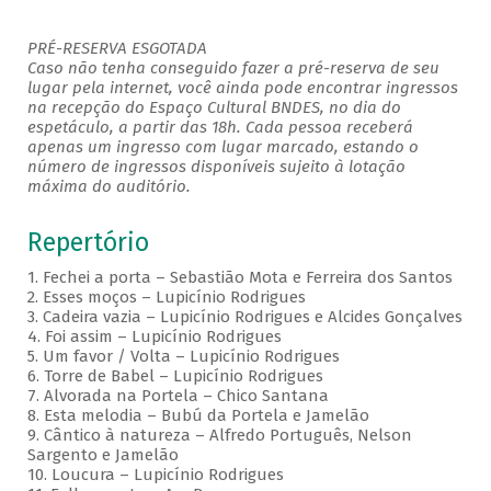
PRÉ-RESERVA ESGOTADA
Caso não tenha conseguido fazer a pré-reserva de seu
lugar pela internet, você ainda pode encontrar ingressos
na recepção do Espaço Cultural BNDES, no dia do
espetáculo, a partir das 18h. Cada pessoa receberá
apenas um ingresso com lugar marcado, estando o
número de ingressos disponíveis sujeito à lotação
máxima do auditório.
Repertório
1. Fechei a porta – Sebastião Mota e Ferreira dos Santos
2. Esses moços – Lupicínio Rodrigues
3. Cadeira vazia – Lupicínio Rodrigues e Alcides Gonçalves
4. Foi assim – Lupicínio Rodrigues
5. Um favor / Volta – Lupicínio Rodrigues
6. Torre de Babel – Lupicínio Rodrigues
7. Alvorada na Portela – Chico Santana
8. Esta melodia – Bubú da Portela e Jamelão
9. Cântico à natureza – Alfredo Português, Nelson
Sargento e Jamelão
10. Loucura – Lupicínio Rodrigues