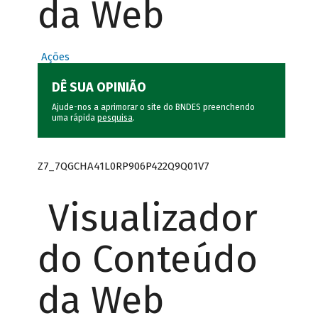
da Web
Ações
DÊ SUA OPINIÃO
Ajude-nos a aprimorar o site do BNDES preenchendo
uma rápida
pesquisa
.
Z7_7QGCHA41L0RP906P422Q9Q01V7
Visualizador
do Conteúdo
da Web