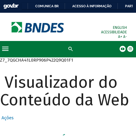
COMUNICA BR
ACESSO À INFORMAÇÃO
PARTI
ENGLISH
ACESSIBILIDADE
A+
A-
Busca
Z7_7QGCHA41L0RP906P422Q9Q01F1
Visualizador do
Conteúdo da Web
Ações