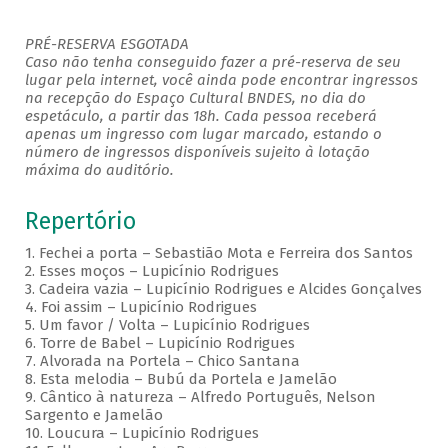
PRÉ-RESERVA ESGOTADA
Caso não tenha conseguido fazer a pré-reserva de seu
lugar pela internet, você ainda pode encontrar ingressos
na recepção do Espaço Cultural BNDES, no dia do
espetáculo, a partir das 18h. Cada pessoa receberá
apenas um ingresso com lugar marcado, estando o
número de ingressos disponíveis sujeito à lotação
máxima do auditório.
Repertório
1. Fechei a porta – Sebastião Mota e Ferreira dos Santos
2. Esses moços – Lupicínio Rodrigues
3. Cadeira vazia – Lupicínio Rodrigues e Alcides Gonçalves
4. Foi assim – Lupicínio Rodrigues
5. Um favor / Volta – Lupicínio Rodrigues
6. Torre de Babel – Lupicínio Rodrigues
7. Alvorada na Portela – Chico Santana
8. Esta melodia – Bubú da Portela e Jamelão
9. Cântico à natureza – Alfredo Português, Nelson
Sargento e Jamelão
10. Loucura – Lupicínio Rodrigues