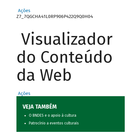
Ações
Z7_7QGCHA41L0RP906P422Q9Q0H04
Visualizador
do Conteúdo
da Web
Ações
VEJA TAMBÉM
O BNDES e o apoio à cultura
Patrocínio a eventos culturais