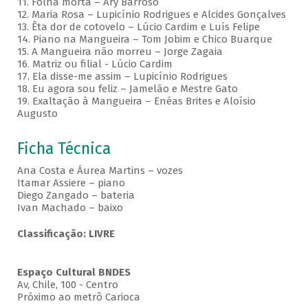
11. Folha morta – Ary Barroso
12. Maria Rosa – Lupicínio Rodrigues e Alcides Gonçalves
13. Êta dor de cotovelo – Lúcio Cardim e Luís Felipe
14. Piano na Mangueira – Tom Jobim e Chico Buarque
15. A Mangueira não morreu – Jorge Zagaia
16. Matriz ou filial - Lúcio Cardim
17. Ela disse-me assim – Lupicínio Rodrigues
18. Eu agora sou feliz – Jamelão e Mestre Gato
19. Exaltação à Mangueira – Enéas Brites e Aloísio
Augusto
Ficha Técnica
Ana Costa e Áurea Martins – vozes
Itamar Assiere – piano
Diego Zangado – bateria
Ivan Machado – baixo
Classificação: LIVRE
Espaço Cultural BNDES
Av, Chile, 100 - Centro
Próximo ao metrô Carioca