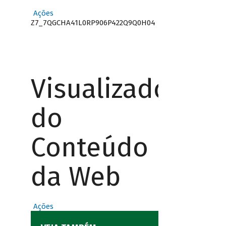
Ações
Z7_7QGCHA41L0RP906P422Q9Q0H04
Visualizador
do
Conteúdo
da Web
Ações