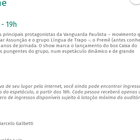
mê
 - 19h
s principais protagonistas da Vanguarda Paulista – movimento 
mar Assunção e o grupo Língua de Trapo –, o Premê (antes conh
anos de jornada. O show marca o lançamento do box Caixa do
as pungentes do grupo, num espetáculo dinâmico e de grande
a de seu lugar pela internet, você ainda pode encontrar ingress
a do espetáculo, a partir das 18h. Cada pessoa receberá apenas
o de ingressos disponíveis sujeito à lotação máxima do auditór
Marcelo Galbetti