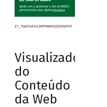
Ajude-nos a aprimorar o site do BNDES
preenchendo uma rápida
pesquisa
.
Z7_7QGCHA41L0RP906P422Q9Q01V7
Visualizador
do
Conteúdo
da Web