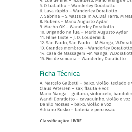
4. Lua de mel – M.Galbetti, Mário Manga e Os
5. O trabalho – Wanderley Doratiotto
6. Lava rápido – Wanderley Doratiotto
7. Sabrina – S.Mazzuca Jr, A.C.Dal Farra, M.Ma
8. Rubens – Mario Augusto Aydar
9. Macho OK – Wanderley Doratiotto
10. Brigando na lua – Mario Augusto Aydar
11. Filme triste – J. D. Loudermilk
12. São Paulo, São Paulo – M.Manga, W.Doratio
13. Grandes membros – Wanderley Doratiott
14. Casa de Massagem –M.Manga, W.Doratiotto,
15. Fim de semana – Wanderley Doratiotto
Ficha Técnica
A. Marcelo Galbetti – baixo, violão, teclado e 
Claus Petersen – sax, flauta e voz
Mario Manga – guitarra, violoncelo, bandolim
Wandi Doratiotto – cavaquinho, violão e voz
Danilo Moraes – baixo, violão e voz
Adriano Busko – bateria e percussão
Classificação: LIVRE