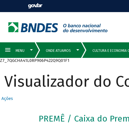
Z7_7QGCHA41L0RP906P422Q9Q01F1
Visualizador do 
Ações
PREMÊ / Caixa do Pre