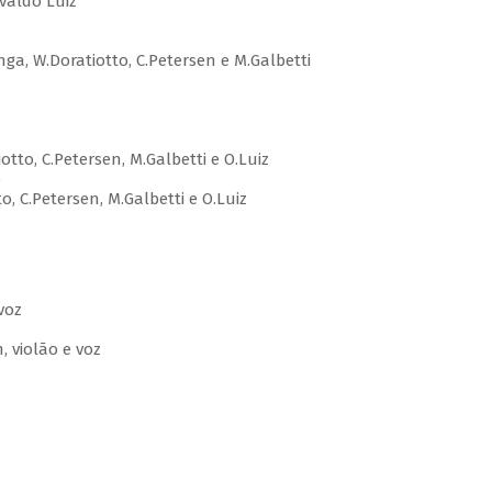
valdo Luiz
nga, W.Doratiotto, C.Petersen e M.Galbetti
tto, C.Petersen, M.Galbetti e O.Luiz
o
 C.Petersen, M.Galbetti e O.Luiz
voz
, violão e voz