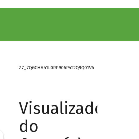
Z7_7QGCHA41L0RP906P422Q9Q01V6
Visualizador
do