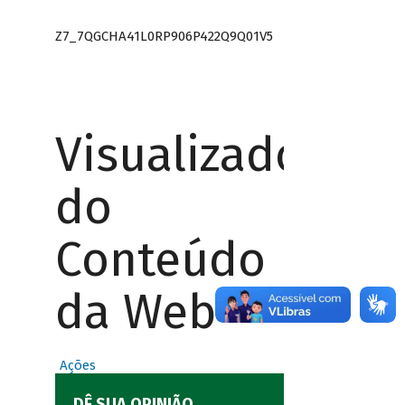
Z7_7QGCHA41L0RP906P422Q9Q01V5
Visualizador
do
Conteúdo
da Web
Ações
DÊ SUA OPINIÃO