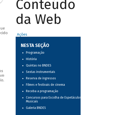
Conteúdo
da Web
que
ecido
Ações
NESTA SEÇÃO
Programação
História
Quintas no BNDES
os
Sextas instrumentais
 um
Reserva de ingressos
io.
Filmes e festivais de cinema
Receba a programação
Concursos para Escolha de Espetáculos
Musicais
Galeria BNDES