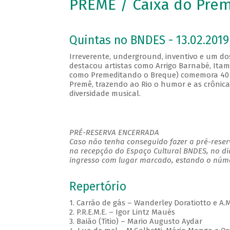
PREMÊ / Caixa do Pre
Quintas no BNDES - 13.02.2019
Irreverente, underground, inventivo e um do
destacou artistas como Arrigo Barnabé, Ita
como Premeditando o Breque) comemora 40 
Premê, trazendo ao Rio o humor e as crônic
diversidade musical.
PRÉ-RESERVA ENCERRADA
Caso não tenha conseguido fazer a pré-reserv
na recepção do Espaço Cultural BNDES, no di
ingresso com lugar marcado, estando o númer
Repertório
1. Carrão de gás – Wanderley Doratiotto e A.
2. P.R.E.M.E. – Igor Lintz Maués
3. Baião (Titio) – Mario Augusto Aydar