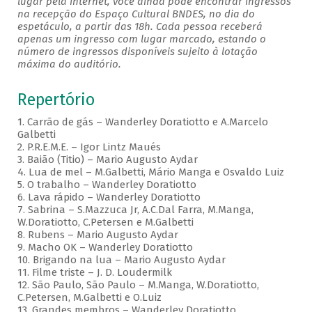
lugar pela internet, você ainda pode encontrar ingressos
na recepção do Espaço Cultural BNDES, no dia do
espetáculo, a partir das 18h. Cada pessoa receberá
apenas um ingresso com lugar marcado, estando o
número de ingressos disponíveis sujeito à lotação
máxima do auditório.
Repertório
1. Carrão de gás – Wanderley Doratiotto e A.Marcelo
Galbetti
2. P.R.E.M.E. – Igor Lintz Maués
3. Baião (Titio) – Mario Augusto Aydar
4. Lua de mel – M.Galbetti, Mário Manga e Osvaldo Luiz
5. O trabalho – Wanderley Doratiotto
6. Lava rápido – Wanderley Doratiotto
7. Sabrina – S.Mazzuca Jr, A.C.Dal Farra, M.Manga,
W.Doratiotto, C.Petersen e M.Galbetti
8. Rubens – Mario Augusto Aydar
9. Macho OK – Wanderley Doratiotto
10. Brigando na lua – Mario Augusto Aydar
11. Filme triste – J. D. Loudermilk
12. São Paulo, São Paulo – M.Manga, W.Doratiotto,
C.Petersen, M.Galbetti e O.Luiz
13. Grandes membros – Wanderley Doratiotto