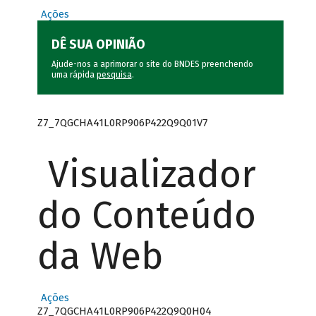
Ações
DÊ SUA OPINIÃO
Ajude-nos a aprimorar o site do BNDES preenchendo
uma rápida
pesquisa
.
Z7_7QGCHA41L0RP906P422Q9Q01V7
Visualizador
do Conteúdo
da Web
Ações
Z7_7QGCHA41L0RP906P422Q9Q0H04