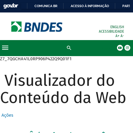
COMUNICA BR
ACESSO À INFORMAÇÃO
PARTI
ENGLISH
ACESSIBILIDADE
A+
A-
Busca
Z7_7QGCHA41L0RP906P422Q9Q01F1
Visualizador do
Conteúdo da Web
Ações