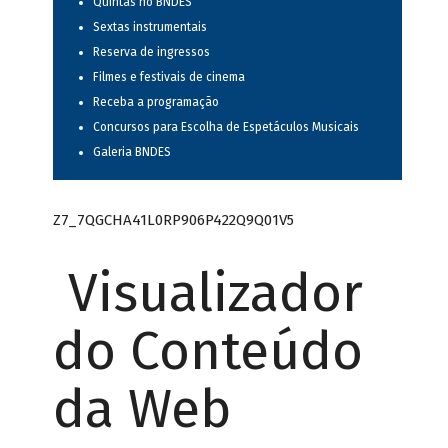
Quintas no BNDES
Sextas instrumentais
Reserva de ingressos
Filmes e festivais de cinema
Receba a programação
Concursos para Escolha de Espetáculos Musicais
Galeria BNDES
Z7_7QGCHA41L0RP906P422Q9Q01V5
Visualizador
do Conteúdo
da Web