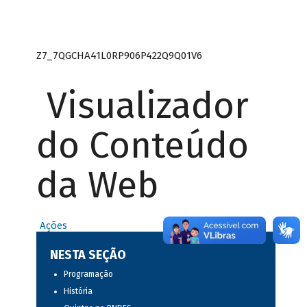
Z7_7QGCHA41L0RP906P422Q9Q01V6
Visualizador
do Conteúdo
da Web
Ações
NESTA SEÇÃO
Programação
História