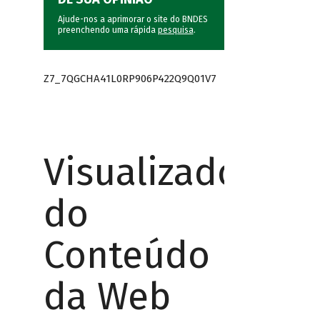
Ajude-nos a aprimorar o site do BNDES
preenchendo uma rápida
pesquisa
.
Z7_7QGCHA41L0RP906P422Q9Q01V7
Visualizador
do
Conteúdo
da Web