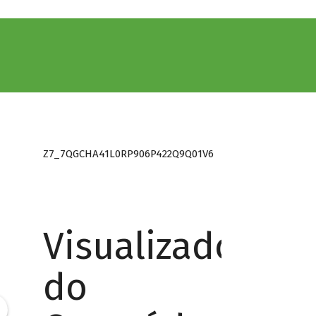
Z7_7QGCHA41L0RP906P422Q9Q01V6
Visualizador
do