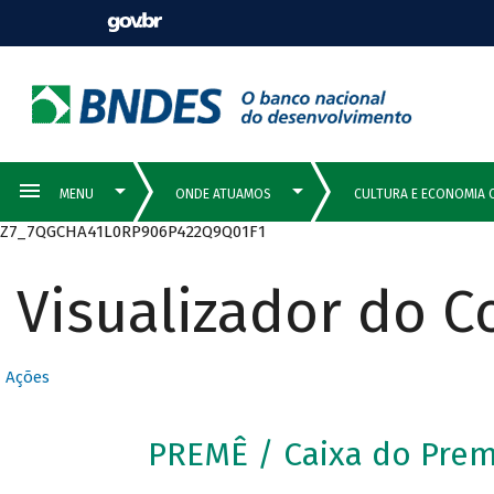
Z7_7QGCHA41L0RP906P422Q9Q01F1
Visualizador do 
Ações
PREMÊ / Caixa do Pre