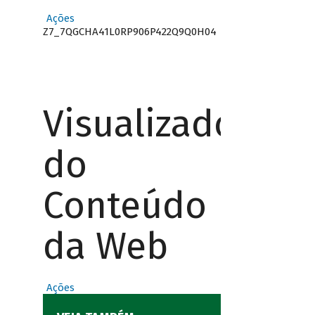
Ações
Z7_7QGCHA41L0RP906P422Q9Q0H04
Visualizador
do
Conteúdo
da Web
Ações