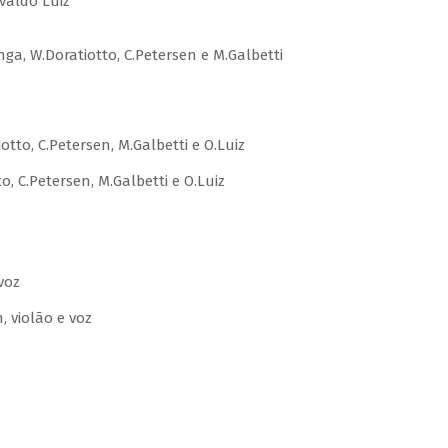
valdo Luiz
nga, W.Doratiotto, C.Petersen e M.Galbetti
tto, C.Petersen, M.Galbetti e O.Luiz
o
 C.Petersen, M.Galbetti e O.Luiz
voz
, violão e voz