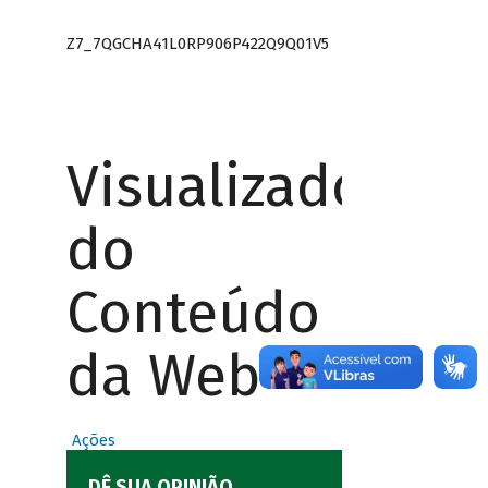
Z7_7QGCHA41L0RP906P422Q9Q01V5
Visualizador
do
Conteúdo
da Web
Ações
DÊ SUA OPINIÃO