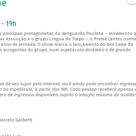
mê
 - 19h
s principais protagonistas da Vanguarda Paulista – movimento 
mar Assunção e o grupo Língua de Trapo –, o Premê (antes conh
anos de jornada. O show marca o lançamento do box Caixa do
as pungentes do grupo, num espetáculo dinâmico e de grande
a de seu lugar pela internet, você ainda pode encontrar ingress
a do espetáculo, a partir das 18h. Cada pessoa receberá apenas
o de ingressos disponíveis sujeito à lotação máxima do auditór
Marcelo Galbetti