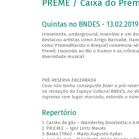
PREMÊ / Caixa do Pre
Quintas no BNDES - 13.02.2019
Irreverente, underground, inventivo e um do
destacou artistas como Arrigo Barnabé, Ita
como Premeditando o Breque) comemora 40 
Premê, trazendo ao Rio o humor e as crônic
diversidade musical.
PRÉ-RESERVA ENCERRADA
Caso não tenha conseguido fazer a pré-reserv
na recepção do Espaço Cultural BNDES, no di
ingresso com lugar marcado, estando o númer
Repertório
1. Carrão de gás – Wanderley Doratiotto e A.
2. P.R.E.M.E. – Igor Lintz Maués
3. Baião (Titio) – Mario Augusto Aydar