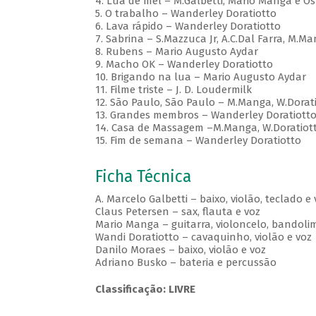
4. Lua de mel – M.Galbetti, Mário Manga e Os
5. O trabalho – Wanderley Doratiotto
6. Lava rápido – Wanderley Doratiotto
7. Sabrina – S.Mazzuca Jr, A.C.Dal Farra, M.Ma
8. Rubens – Mario Augusto Aydar
9. Macho OK – Wanderley Doratiotto
10. Brigando na lua – Mario Augusto Aydar
11. Filme triste – J. D. Loudermilk
12. São Paulo, São Paulo – M.Manga, W.Doratio
13. Grandes membros – Wanderley Doratiott
14. Casa de Massagem –M.Manga, W.Doratiotto,
15. Fim de semana – Wanderley Doratiotto
Ficha Técnica
A. Marcelo Galbetti – baixo, violão, teclado e 
Claus Petersen – sax, flauta e voz
Mario Manga – guitarra, violoncelo, bandolim
Wandi Doratiotto – cavaquinho, violão e voz
Danilo Moraes – baixo, violão e voz
Adriano Busko – bateria e percussão
Classificação: LIVRE