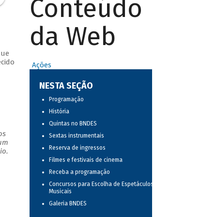
Conteúdo
da Web
que
ecido
Ações
NESTA SEÇÃO
Programação
História
Quintas no BNDES
os
Sextas instrumentais
 um
Reserva de ingressos
io.
Filmes e festivais de cinema
Receba a programação
Concursos para Escolha de Espetáculos
Musicais
Galeria BNDES