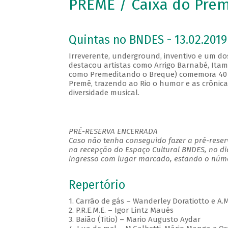
PREMÊ / Caixa do Pre
Quintas no BNDES - 13.02.2019
Irreverente, underground, inventivo e um do
destacou artistas como Arrigo Barnabé, Ita
como Premeditando o Breque) comemora 40 
Premê, trazendo ao Rio o humor e as crônic
diversidade musical.
PRÉ-RESERVA ENCERRADA
Caso não tenha conseguido fazer a pré-reserv
na recepção do Espaço Cultural BNDES, no di
ingresso com lugar marcado, estando o númer
Repertório
1. Carrão de gás – Wanderley Doratiotto e A.
2. P.R.E.M.E. – Igor Lintz Maués
3. Baião (Titio) – Mario Augusto Aydar