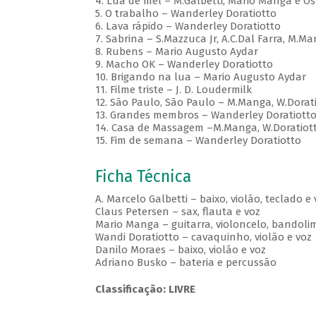
4. Lua de mel – M.Galbetti, Mário Manga e Os
5. O trabalho – Wanderley Doratiotto
6. Lava rápido – Wanderley Doratiotto
7. Sabrina – S.Mazzuca Jr, A.C.Dal Farra, M.Ma
8. Rubens – Mario Augusto Aydar
9. Macho OK – Wanderley Doratiotto
10. Brigando na lua – Mario Augusto Aydar
11. Filme triste – J. D. Loudermilk
12. São Paulo, São Paulo – M.Manga, W.Doratio
13. Grandes membros – Wanderley Doratiott
14. Casa de Massagem –M.Manga, W.Doratiotto,
15. Fim de semana – Wanderley Doratiotto
Ficha Técnica
A. Marcelo Galbetti – baixo, violão, teclado e 
Claus Petersen – sax, flauta e voz
Mario Manga – guitarra, violoncelo, bandolim
Wandi Doratiotto – cavaquinho, violão e voz
Danilo Moraes – baixo, violão e voz
Adriano Busko – bateria e percussão
Classificação: LIVRE