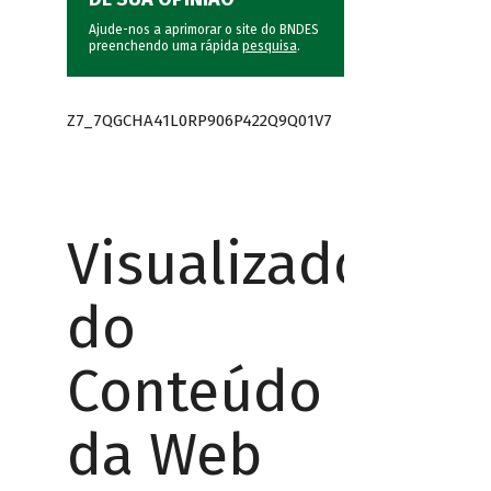
Ajude-nos a aprimorar o site do BNDES
preenchendo uma rápida
pesquisa
.
Z7_7QGCHA41L0RP906P422Q9Q01V7
Visualizador
do
Conteúdo
da Web