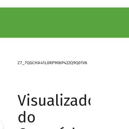
Z7_7QGCHA41L0RP906P422Q9Q01V6
Visualizador
do