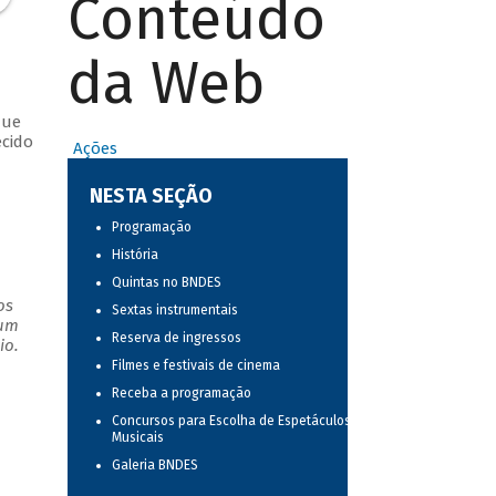
Conteúdo
da Web
que
ecido
Ações
NESTA SEÇÃO
Programação
História
Quintas no BNDES
os
Sextas instrumentais
 um
Reserva de ingressos
io.
Filmes e festivais de cinema
Receba a programação
Concursos para Escolha de Espetáculos
Musicais
Galeria BNDES