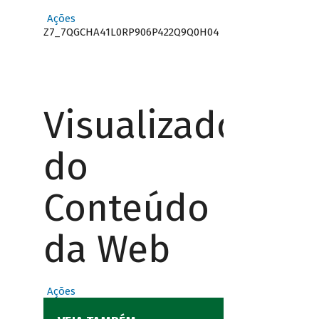
Ações
Z7_7QGCHA41L0RP906P422Q9Q0H04
Visualizador
do
Conteúdo
da Web
Ações