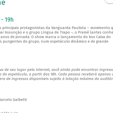
mê
 - 19h
s principais protagonistas da Vanguarda Paulista – movimento 
mar Assunção e o grupo Língua de Trapo –, o Premê (antes conh
anos de jornada. O show marca o lançamento do box Caixa do
as pungentes do grupo, num espetáculo dinâmico e de grande
a de seu lugar pela internet, você ainda pode encontrar ingress
a do espetáculo, a partir das 18h. Cada pessoa receberá apenas
o de ingressos disponíveis sujeito à lotação máxima do auditór
Marcelo Galbetti