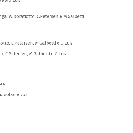
valdo Luiz
nga, W.Doratiotto, C.Petersen e M.Galbetti
tto, C.Petersen, M.Galbetti e O.Luiz
o
 C.Petersen, M.Galbetti e O.Luiz
voz
, violão e voz