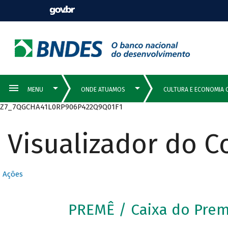
Z7_7QGCHA41L0RP906P422Q9Q01F1
Visualizador do 
Ações
PREMÊ / Caixa do Pre