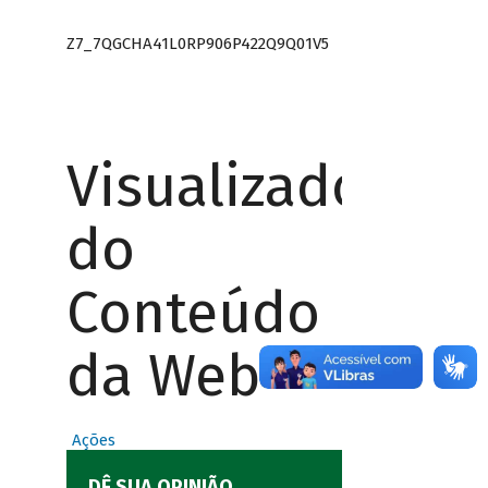
Z7_7QGCHA41L0RP906P422Q9Q01V5
Visualizador
do
Conteúdo
da Web
Ações
DÊ SUA OPINIÃO