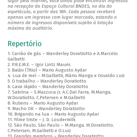
lugar pela internet, você ainda pode encontrar ingressos
na recepção do Espaço Cultural BNDES, no dia do
espetáculo, a partir das 18h. Cada pessoa receberá
apenas um ingresso com lugar marcado, estando o
número de ingressos disponíveis sujeito à lotação
máxima do auditório.
Repertório
1. Carrão de gás – Wanderley Doratiotto e A.Marcelo
Galbetti
2. P.R.E.M.E. – Igor Lintz Maués
3. Baião (Titio) – Mario Augusto Aydar
4. Lua de mel – M.Galbetti, Mário Manga e Osvaldo Luiz
5. O trabalho – Wanderley Doratiotto
6. Lava rápido – Wanderley Doratiotto
7. Sabrina – S.Mazzuca Jr, A.C.Dal Farra, M.Manga,
W.Doratiotto, C.Petersen e M.Galbetti
8. Rubens – Mario Augusto Aydar
9. Macho OK – Wanderley Doratiotto
10. Brigando na lua – Mario Augusto Aydar
11. Filme triste – J. D. Loudermilk
12. São Paulo, São Paulo – M.Manga, W.Doratiotto,
C.Petersen, M.Galbetti e O.Luiz
13. Grandes membros – Wanderley Doratiotto