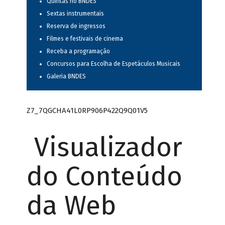
Quintas no BNDES
Sextas instrumentais
Reserva de ingressos
Filmes e festivais de cinema
Receba a programação
Concursos para Escolha de Espetáculos Musicais
Galeria BNDES
Z7_7QGCHA41L0RP906P422Q9Q01V5
Visualizador
do Conteúdo
da Web