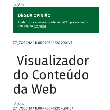
Ações
DÊ SUA OPINIÃO
Ajude-nos a aprimorar o site do BNDES preenchendo
uma rápida
pesquisa
.
Z7_7QGCHA41L0RP906P422Q9Q01V7
Visualizador
do Conteúdo
da Web
Ações
Z7_7QGCHA41L0RP906P422Q9Q0H04