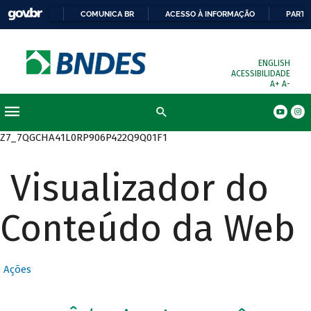
COMUNICA BR
ACESSO À INFORMAÇÃO
PARTI
ENGLISH
ACESSIBILIDADE
A+
A-
Busca
Z7_7QGCHA41L0RP906P422Q9Q01F1
Visualizador do
Conteúdo da Web
Ações