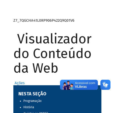
Z7_7QGCHA41L0RP906P422Q9Q01V6
Visualizador
do Conteúdo
da Web
Ações
NESTA SEÇÃO
Programação
História