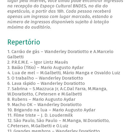
lugar pela internet, você ainda pode encontrar ingressos
na recepção do Espaço Cultural BNDES, no dia do
espetáculo, a partir das 18h. Cada pessoa receberá
apenas um ingresso com lugar marcado, estando o
número de ingressos disponíveis sujeito à lotação
máxima do auditório.
Repertório
1. Carrão de gás – Wanderley Doratiotto e A.Marcelo
Galbetti
2. P.R.E.M.E. – Igor Lintz Maués
3. Baião (Titio) – Mario Augusto Aydar
4. Lua de mel – M.Galbetti, Mário Manga e Osvaldo Luiz
5. O trabalho – Wanderley Doratiotto
6. Lava rápido – Wanderley Doratiotto
7. Sabrina – S.Mazzuca Jr, A.C.Dal Farra, M.Manga,
W.Doratiotto, C.Petersen e M.Galbetti
8. Rubens – Mario Augusto Aydar
9. Macho OK – Wanderley Doratiotto
10. Brigando na lua – Mario Augusto Aydar
11. Filme triste – J. D. Loudermilk
12. São Paulo, São Paulo – M.Manga, W.Doratiotto,
C.Petersen, M.Galbetti e O.Luiz
13. Grandes membros – Wanderley Doratiotto