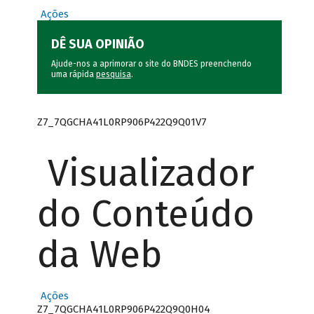
Ações
DÊ SUA OPINIÃO
Ajude-nos a aprimorar o site do BNDES preenchendo
uma rápida
pesquisa
.
Z7_7QGCHA41L0RP906P422Q9Q01V7
Visualizador
do Conteúdo
da Web
Ações
Z7_7QGCHA41L0RP906P422Q9Q0H04