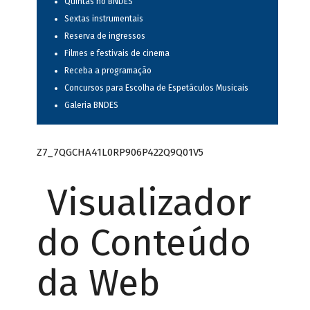
Quintas no BNDES
Sextas instrumentais
Reserva de ingressos
Filmes e festivais de cinema
Receba a programação
Concursos para Escolha de Espetáculos Musicais
Galeria BNDES
Z7_7QGCHA41L0RP906P422Q9Q01V5
Visualizador
do Conteúdo
da Web