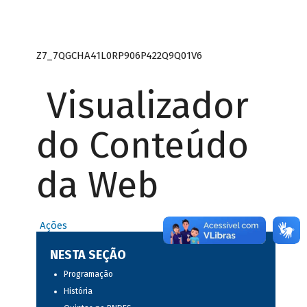
Z7_7QGCHA41L0RP906P422Q9Q01V6
Visualizador
do Conteúdo
da Web
Ações
NESTA SEÇÃO
Programação
História