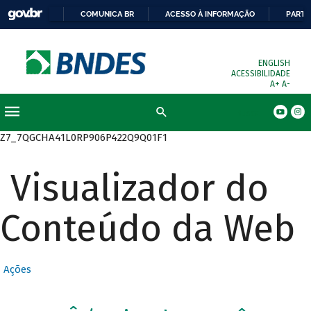
COMUNICA BR
ACESSO À INFORMAÇÃO
PARTI
ENGLISH
ACESSIBILIDADE
A+
A-
Busca
Z7_7QGCHA41L0RP906P422Q9Q01F1
Visualizador do
Conteúdo da Web
Ações