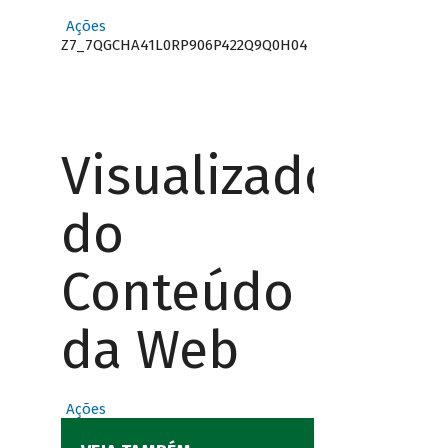
Ações
Z7_7QGCHA41L0RP906P422Q9Q0H04
Visualizador
do
Conteúdo
da Web
Ações