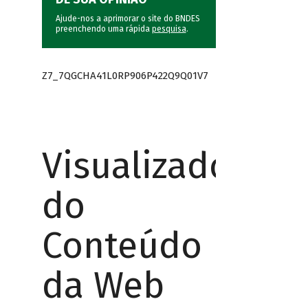
Ajude-nos a aprimorar o site do BNDES
preenchendo uma rápida
pesquisa
.
Z7_7QGCHA41L0RP906P422Q9Q01V7
Visualizador
do
Conteúdo
da Web