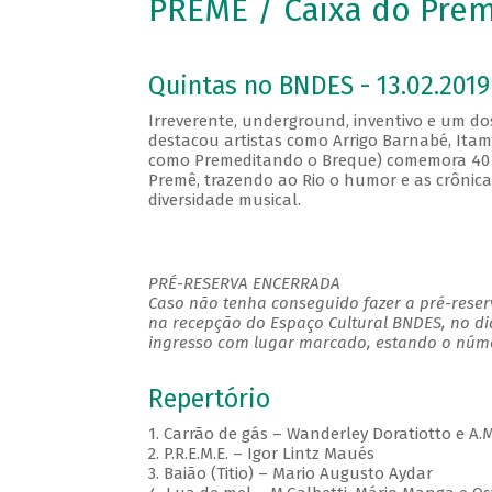
PREMÊ / Caixa do Pre
Quintas no BNDES - 13.02.2019
Irreverente, underground, inventivo e um do
destacou artistas como Arrigo Barnabé, Ita
como Premeditando o Breque) comemora 40 
Premê, trazendo ao Rio o humor e as crônic
diversidade musical.
PRÉ-RESERVA ENCERRADA
Caso não tenha conseguido fazer a pré-reserv
na recepção do Espaço Cultural BNDES, no di
ingresso com lugar marcado, estando o númer
Repertório
1. Carrão de gás – Wanderley Doratiotto e A.
2. P.R.E.M.E. – Igor Lintz Maués
3. Baião (Titio) – Mario Augusto Aydar