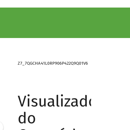
Z7_7QGCHA41L0RP906P422Q9Q01V6
Visualizador
do