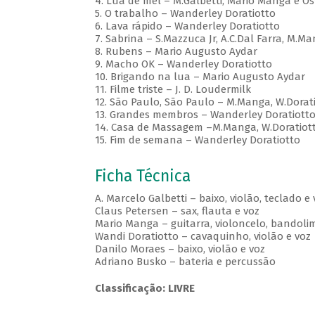
4. Lua de mel – M.Galbetti, Mário Manga e Os
5. O trabalho – Wanderley Doratiotto
6. Lava rápido – Wanderley Doratiotto
7. Sabrina – S.Mazzuca Jr, A.C.Dal Farra, M.Ma
8. Rubens – Mario Augusto Aydar
9. Macho OK – Wanderley Doratiotto
10. Brigando na lua – Mario Augusto Aydar
11. Filme triste – J. D. Loudermilk
12. São Paulo, São Paulo – M.Manga, W.Doratio
13. Grandes membros – Wanderley Doratiott
14. Casa de Massagem –M.Manga, W.Doratiotto,
15. Fim de semana – Wanderley Doratiotto
Ficha Técnica
A. Marcelo Galbetti – baixo, violão, teclado e 
Claus Petersen – sax, flauta e voz
Mario Manga – guitarra, violoncelo, bandolim
Wandi Doratiotto – cavaquinho, violão e voz
Danilo Moraes – baixo, violão e voz
Adriano Busko – bateria e percussão
Classificação: LIVRE