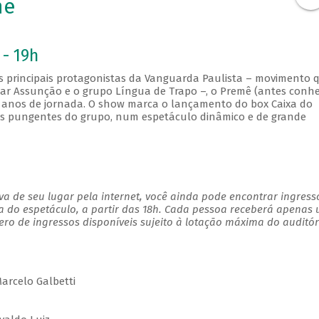
mê
 - 19h
s principais protagonistas da Vanguarda Paulista – movimento 
mar Assunção e o grupo Língua de Trapo –, o Premê (antes conh
anos de jornada. O show marca o lançamento do box Caixa do
as pungentes do grupo, num espetáculo dinâmico e de grande
a de seu lugar pela internet, você ainda pode encontrar ingress
a do espetáculo, a partir das 18h. Cada pessoa receberá apenas
o de ingressos disponíveis sujeito à lotação máxima do auditór
Marcelo Galbetti