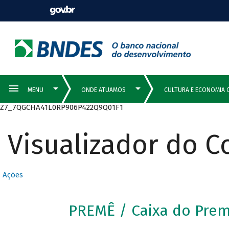
Z7_7QGCHA41L0RP906P422Q9Q01F1
Visualizador do 
Ações
PREMÊ / Caixa do Pre