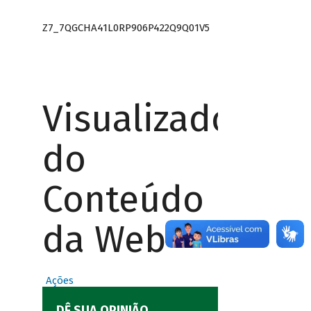
Z7_7QGCHA41L0RP906P422Q9Q01V5
Visualizador
do
Conteúdo
da Web
Ações
DÊ SUA OPINIÃO