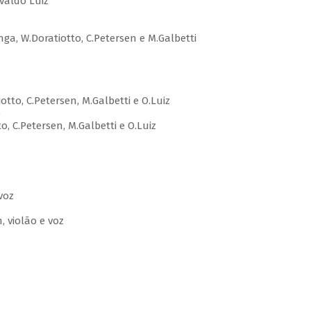
valdo Luiz
nga, W.Doratiotto, C.Petersen e M.Galbetti
tto, C.Petersen, M.Galbetti e O.Luiz
o
 C.Petersen, M.Galbetti e O.Luiz
voz
, violão e voz