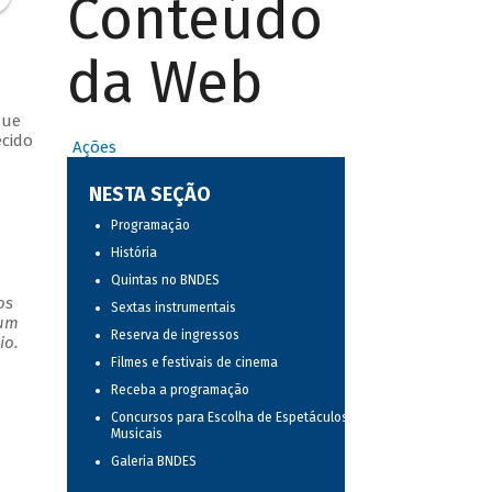
Conteúdo
da Web
que
ecido
Ações
NESTA SEÇÃO
Programação
História
Quintas no BNDES
os
Sextas instrumentais
 um
Reserva de ingressos
io.
Filmes e festivais de cinema
Receba a programação
Concursos para Escolha de Espetáculos
Musicais
Galeria BNDES