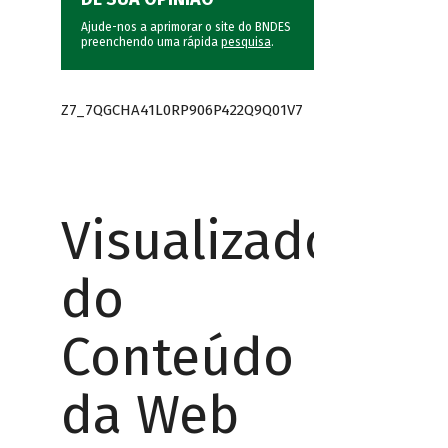
Ajude-nos a aprimorar o site do BNDES
preenchendo uma rápida
pesquisa
.
Z7_7QGCHA41L0RP906P422Q9Q01V7
Visualizador
do
Conteúdo
da Web