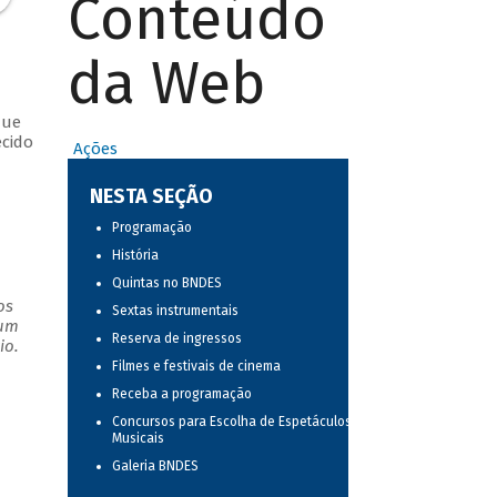
Conteúdo
da Web
que
ecido
Ações
NESTA SEÇÃO
Programação
História
Quintas no BNDES
os
Sextas instrumentais
 um
Reserva de ingressos
io.
Filmes e festivais de cinema
Receba a programação
Concursos para Escolha de Espetáculos
Musicais
Galeria BNDES