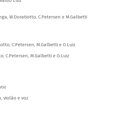
valdo Luiz
nga, W.Doratiotto, C.Petersen e M.Galbetti
tto, C.Petersen, M.Galbetti e O.Luiz
o
 C.Petersen, M.Galbetti e O.Luiz
voz
, violão e voz