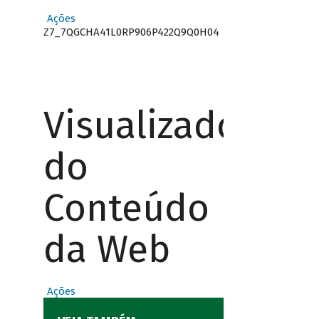
Ações
Z7_7QGCHA41L0RP906P422Q9Q0H04
Visualizador
do
Conteúdo
da Web
Ações