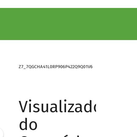
Z7_7QGCHA41L0RP906P422Q9Q01V6
Visualizador
do