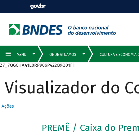
Z7_7QGCHA41L0RP906P422Q9Q01F1
Visualizador do 
Ações
PREMÊ / Caixa do Pre