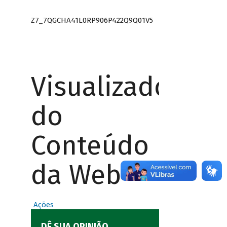
Z7_7QGCHA41L0RP906P422Q9Q01V5
Visualizador
do
Conteúdo
da Web
Ações
DÊ SUA OPINIÃO