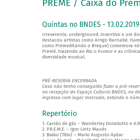
PREMÊ / Caixa do Pre
Quintas no BNDES - 13.02.2019
Irreverente, underground, inventivo e um do
destacou artistas como Arrigo Barnabé, Ita
como Premeditando o Breque) comemora 40 
Premê, trazendo ao Rio o humor e as crônic
diversidade musical.
PRÉ-RESERVA ENCERRADA
Caso não tenha conseguido fazer a pré-reserv
na recepção do Espaço Cultural BNDES, no di
ingresso com lugar marcado, estando o númer
Repertório
1. Carrão de gás – Wanderley Doratiotto e A.
2. P.R.E.M.E. – Igor Lintz Maués
3. Baião (Titio) – Mario Augusto Aydar