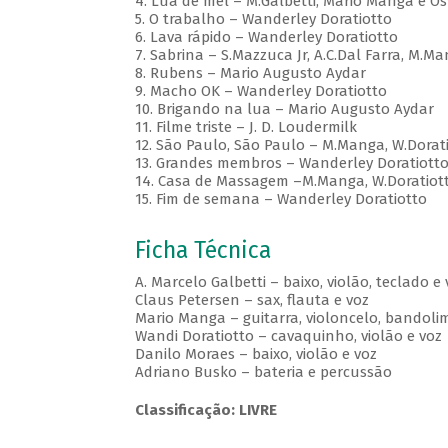
4. Lua de mel – M.Galbetti, Mário Manga e Os
5. O trabalho – Wanderley Doratiotto
6. Lava rápido – Wanderley Doratiotto
7. Sabrina – S.Mazzuca Jr, A.C.Dal Farra, M.Ma
8. Rubens – Mario Augusto Aydar
9. Macho OK – Wanderley Doratiotto
10. Brigando na lua – Mario Augusto Aydar
11. Filme triste – J. D. Loudermilk
12. São Paulo, São Paulo – M.Manga, W.Doratio
13. Grandes membros – Wanderley Doratiott
14. Casa de Massagem –M.Manga, W.Doratiotto,
15. Fim de semana – Wanderley Doratiotto
Ficha Técnica
A. Marcelo Galbetti – baixo, violão, teclado e 
Claus Petersen – sax, flauta e voz
Mario Manga – guitarra, violoncelo, bandolim
Wandi Doratiotto – cavaquinho, violão e voz
Danilo Moraes – baixo, violão e voz
Adriano Busko – bateria e percussão
Classificação: LIVRE