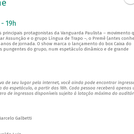
mê
 - 19h
s principais protagonistas da Vanguarda Paulista – movimento 
mar Assunção e o grupo Língua de Trapo –, o Premê (antes conh
anos de jornada. O show marca o lançamento do box Caixa do
as pungentes do grupo, num espetáculo dinâmico e de grande
a de seu lugar pela internet, você ainda pode encontrar ingress
a do espetáculo, a partir das 18h. Cada pessoa receberá apenas
o de ingressos disponíveis sujeito à lotação máxima do auditór
Marcelo Galbetti