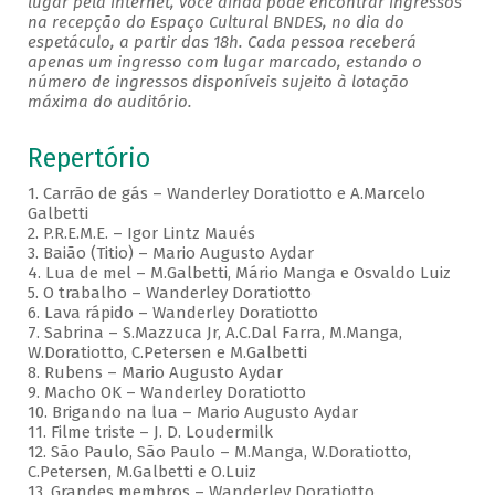
lugar pela internet, você ainda pode encontrar ingressos
na recepção do Espaço Cultural BNDES, no dia do
espetáculo, a partir das 18h. Cada pessoa receberá
apenas um ingresso com lugar marcado, estando o
número de ingressos disponíveis sujeito à lotação
máxima do auditório.
Repertório
1. Carrão de gás – Wanderley Doratiotto e A.Marcelo
Galbetti
2. P.R.E.M.E. – Igor Lintz Maués
3. Baião (Titio) – Mario Augusto Aydar
4. Lua de mel – M.Galbetti, Mário Manga e Osvaldo Luiz
5. O trabalho – Wanderley Doratiotto
6. Lava rápido – Wanderley Doratiotto
7. Sabrina – S.Mazzuca Jr, A.C.Dal Farra, M.Manga,
W.Doratiotto, C.Petersen e M.Galbetti
8. Rubens – Mario Augusto Aydar
9. Macho OK – Wanderley Doratiotto
10. Brigando na lua – Mario Augusto Aydar
11. Filme triste – J. D. Loudermilk
12. São Paulo, São Paulo – M.Manga, W.Doratiotto,
C.Petersen, M.Galbetti e O.Luiz
13. Grandes membros – Wanderley Doratiotto