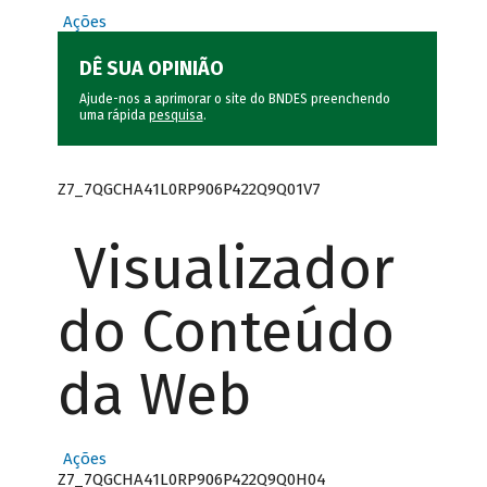
Ações
DÊ SUA OPINIÃO
Ajude-nos a aprimorar o site do BNDES preenchendo
uma rápida
pesquisa
.
Z7_7QGCHA41L0RP906P422Q9Q01V7
Visualizador
do Conteúdo
da Web
Ações
Z7_7QGCHA41L0RP906P422Q9Q0H04