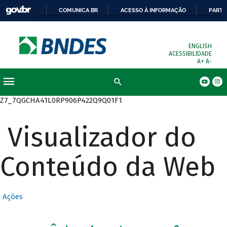
COMUNICA BR
ACESSO À INFORMAÇÃO
PARTI
ENGLISH
ACESSIBILIDADE
A+
A-
Busca
Z7_7QGCHA41L0RP906P422Q9Q01F1
Visualizador do
Conteúdo da Web
Ações