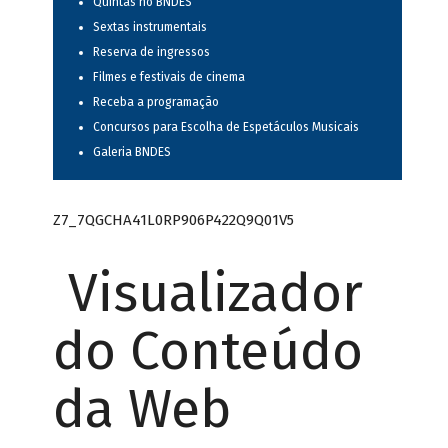
Quintas no BNDES
Sextas instrumentais
Reserva de ingressos
Filmes e festivais de cinema
Receba a programação
Concursos para Escolha de Espetáculos Musicais
Galeria BNDES
Z7_7QGCHA41L0RP906P422Q9Q01V5
Visualizador
do Conteúdo
da Web