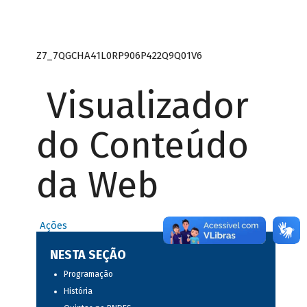
Z7_7QGCHA41L0RP906P422Q9Q01V6
Visualizador
do Conteúdo
da Web
Ações
NESTA SEÇÃO
Programação
História