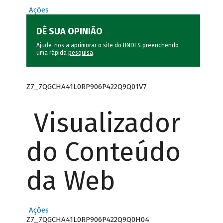
Ações
DÊ SUA OPINIÃO
Ajude-nos a aprimorar o site do BNDES preenchendo
uma rápida
pesquisa
.
Z7_7QGCHA41L0RP906P422Q9Q01V7
Visualizador
do Conteúdo
da Web
Ações
Z7_7QGCHA41L0RP906P422Q9Q0H04