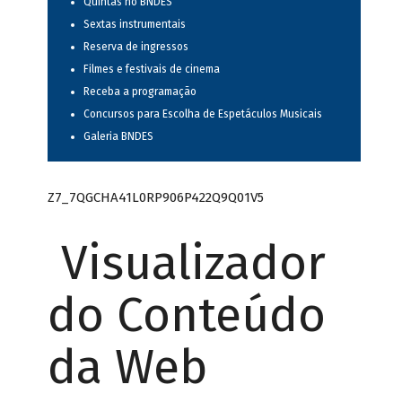
Quintas no BNDES
Sextas instrumentais
Reserva de ingressos
Filmes e festivais de cinema
Receba a programação
Concursos para Escolha de Espetáculos Musicais
Galeria BNDES
Z7_7QGCHA41L0RP906P422Q9Q01V5
Visualizador
do Conteúdo
da Web