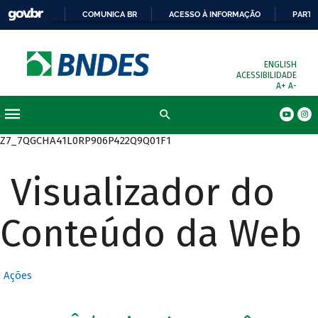
COMUNICA BR
ACESSO À INFORMAÇÃO
PARTI
ENGLISH
ACESSIBILIDADE
A+
A-
Busca
Z7_7QGCHA41L0RP906P422Q9Q01F1
Visualizador do
Conteúdo da Web
Ações