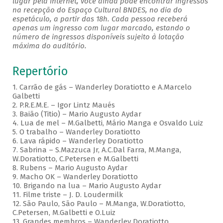
lugar pela internet, você ainda pode encontrar ingressos
na recepção do Espaço Cultural BNDES, no dia do
espetáculo, a partir das 18h. Cada pessoa receberá
apenas um ingresso com lugar marcado, estando o
número de ingressos disponíveis sujeito à lotação
máxima do auditório.
Repertório
1. Carrão de gás – Wanderley Doratiotto e A.Marcelo
Galbetti
2. P.R.E.M.E. – Igor Lintz Maués
3. Baião (Titio) – Mario Augusto Aydar
4. Lua de mel – M.Galbetti, Mário Manga e Osvaldo Luiz
5. O trabalho – Wanderley Doratiotto
6. Lava rápido – Wanderley Doratiotto
7. Sabrina – S.Mazzuca Jr, A.C.Dal Farra, M.Manga,
W.Doratiotto, C.Petersen e M.Galbetti
8. Rubens – Mario Augusto Aydar
9. Macho OK – Wanderley Doratiotto
10. Brigando na lua – Mario Augusto Aydar
11. Filme triste – J. D. Loudermilk
12. São Paulo, São Paulo – M.Manga, W.Doratiotto,
C.Petersen, M.Galbetti e O.Luiz
13. Grandes membros – Wanderley Doratiotto