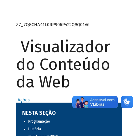
Z7_7QGCHA41L0RP906P422Q9Q01V6
Visualizador
do Conteúdo
da Web
Ações
NESTA SEÇÃO
Programação
História