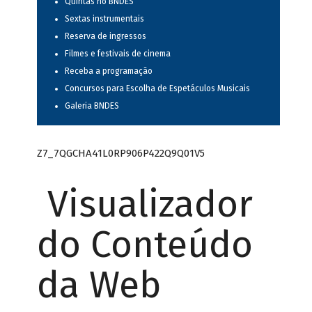
Quintas no BNDES
Sextas instrumentais
Reserva de ingressos
Filmes e festivais de cinema
Receba a programação
Concursos para Escolha de Espetáculos Musicais
Galeria BNDES
Z7_7QGCHA41L0RP906P422Q9Q01V5
Visualizador
do Conteúdo
da Web