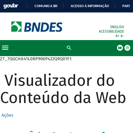
COMUNICA BR
ACESSO À INFORMAÇÃO
PARTI
ENGLISH
ACESSIBILIDADE
A+
A-
Busca
Z7_7QGCHA41L0RP906P422Q9Q01F1
Visualizador do
Conteúdo da Web
Ações