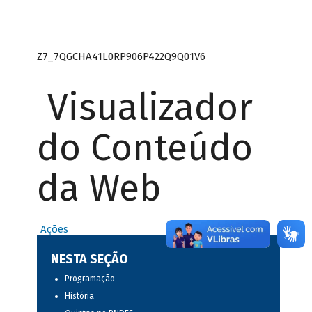
Z7_7QGCHA41L0RP906P422Q9Q01V6
Visualizador
do Conteúdo
da Web
Ações
NESTA SEÇÃO
Programação
História