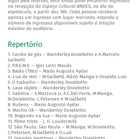
lugar pela internet, você ainda pode encontrar ingressos
na recepção do Espaço Cultural BNDES, no dia do
espetáculo, a partir das 18h. Cada pessoa receberá
apenas um ingresso com lugar marcado, estando o
número de ingressos disponíveis sujeito à lotação
máxima do auditório.
Repertório
1. Carrão de gás – Wanderley Doratiotto e A.Marcelo
Galbetti
2. P.R.E.M.E. – Igor Lintz Maués
3. Baião (Titio) – Mario Augusto Aydar
4. Lua de mel – M.Galbetti, Mário Manga e Osvaldo Luiz
5. O trabalho – Wanderley Doratiotto
6. Lava rápido – Wanderley Doratiotto
7. Sabrina – S.Mazzuca Jr, A.C.Dal Farra, M.Manga,
W.Doratiotto, C.Petersen e M.Galbetti
8. Rubens – Mario Augusto Aydar
9. Macho OK – Wanderley Doratiotto
10. Brigando na lua – Mario Augusto Aydar
11. Filme triste – J. D. Loudermilk
12. São Paulo, São Paulo – M.Manga, W.Doratiotto,
C.Petersen, M.Galbetti e O.Luiz
13. Grandes membros – Wanderley Doratiotto