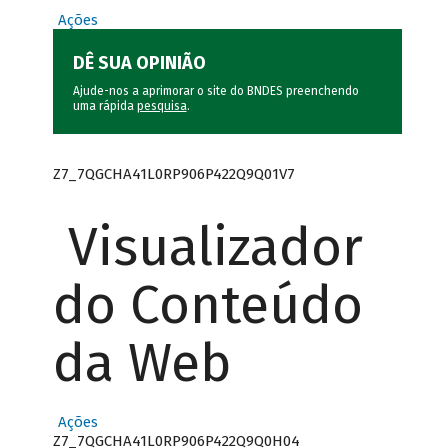
Ações
DÊ SUA OPINIÃO
Ajude-nos a aprimorar o site do BNDES preenchendo
uma rápida
pesquisa
.
Z7_7QGCHA41L0RP906P422Q9Q01V7
Visualizador
do Conteúdo
da Web
Ações
Z7_7QGCHA41L0RP906P422Q9Q0H04