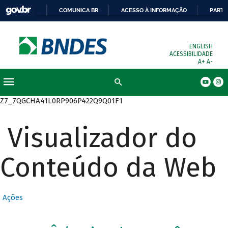
COMUNICA BR
ACESSO À INFORMAÇÃO
PARTI
ENGLISH
ACESSIBILIDADE
A+
A-
Busca
Z7_7QGCHA41L0RP906P422Q9Q01F1
Visualizador do
Conteúdo da Web
Ações