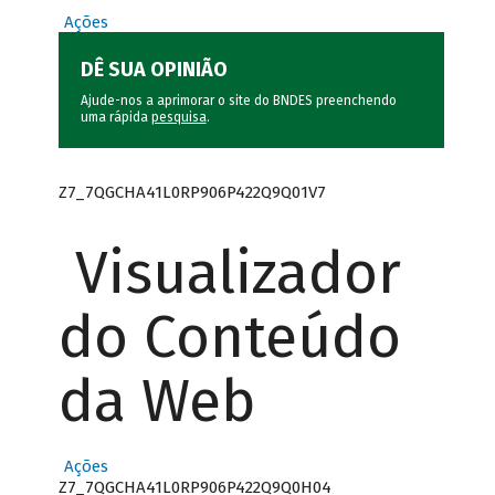
Ações
DÊ SUA OPINIÃO
Ajude-nos a aprimorar o site do BNDES preenchendo
uma rápida
pesquisa
.
Z7_7QGCHA41L0RP906P422Q9Q01V7
Visualizador
do Conteúdo
da Web
Ações
Z7_7QGCHA41L0RP906P422Q9Q0H04