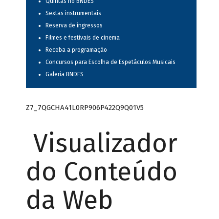
Quintas no BNDES
Sextas instrumentais
Reserva de ingressos
Filmes e festivais de cinema
Receba a programação
Concursos para Escolha de Espetáculos Musicais
Galeria BNDES
Z7_7QGCHA41L0RP906P422Q9Q01V5
Visualizador
do Conteúdo
da Web