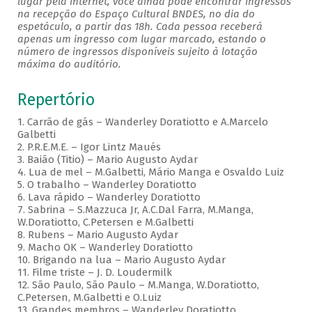
lugar pela internet, você ainda pode encontrar ingressos
na recepção do Espaço Cultural BNDES, no dia do
espetáculo, a partir das 18h. Cada pessoa receberá
apenas um ingresso com lugar marcado, estando o
número de ingressos disponíveis sujeito à lotação
máxima do auditório.
Repertório
1. Carrão de gás – Wanderley Doratiotto e A.Marcelo
Galbetti
2. P.R.E.M.E. – Igor Lintz Maués
3. Baião (Titio) – Mario Augusto Aydar
4. Lua de mel – M.Galbetti, Mário Manga e Osvaldo Luiz
5. O trabalho – Wanderley Doratiotto
6. Lava rápido – Wanderley Doratiotto
7. Sabrina – S.Mazzuca Jr, A.C.Dal Farra, M.Manga,
W.Doratiotto, C.Petersen e M.Galbetti
8. Rubens – Mario Augusto Aydar
9. Macho OK – Wanderley Doratiotto
10. Brigando na lua – Mario Augusto Aydar
11. Filme triste – J. D. Loudermilk
12. São Paulo, São Paulo – M.Manga, W.Doratiotto,
C.Petersen, M.Galbetti e O.Luiz
13. Grandes membros – Wanderley Doratiotto