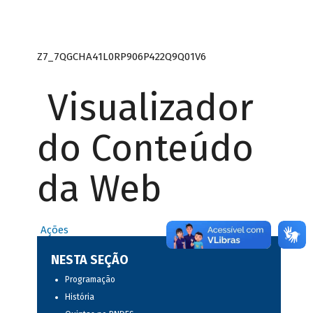
Z7_7QGCHA41L0RP906P422Q9Q01V6
Visualizador
do Conteúdo
da Web
Ações
NESTA SEÇÃO
Programação
História