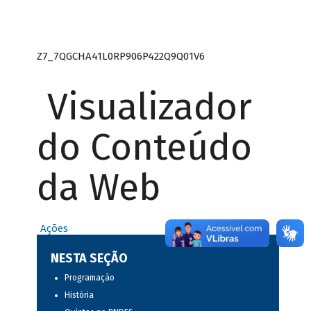
Z7_7QGCHA41L0RP906P422Q9Q01V6
Visualizador
do Conteúdo
da Web
Ações
NESTA SEÇÃO
Programação
História