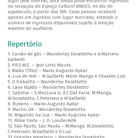
lugar pela internet, você ainda pode encontrar ingressos
na recepção do Espaço Cultural BNDES, no dia do
espetáculo, a partir das 18h. Cada pessoa receberá
apenas um ingresso com lugar marcado, estando o
número de ingressos disponíveis sujeito à lotação
máxima do auditório.
Repertório
1. Carrão de gás – Wanderley Doratiotto e A.Marcelo
Galbetti
2. P.R.E.M.E. – Igor Lintz Maués
3. Baião (Titio) – Mario Augusto Aydar
4. Lua de mel – M.Galbetti, Mário Manga e Osvaldo Luiz
5. O trabalho – Wanderley Doratiotto
6. Lava rápido – Wanderley Doratiotto
7. Sabrina – S.Mazzuca Jr, A.C.Dal Farra, M.Manga,
W.Doratiotto, C.Petersen e M.Galbetti
8. Rubens – Mario Augusto Aydar
9. Macho OK – Wanderley Doratiotto
10. Brigando na lua – Mario Augusto Aydar
11. Filme triste – J. D. Loudermilk
12. São Paulo, São Paulo – M.Manga, W.Doratiotto,
C.Petersen, M.Galbetti e O.Luiz
13. Grandes membros – Wanderley Doratiotto