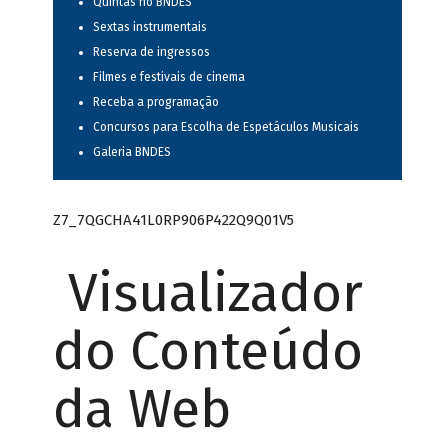
Quintas no BNDES
Sextas instrumentais
Reserva de ingressos
Filmes e festivais de cinema
Receba a programação
Concursos para Escolha de Espetáculos Musicais
Galeria BNDES
Z7_7QGCHA41L0RP906P422Q9Q01V5
Visualizador
do Conteúdo
da Web