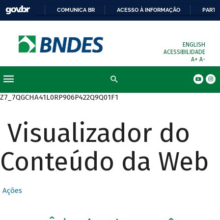
COMUNICA BR
ACESSO À INFORMAÇÃO
PARTI
ENGLISH
ACESSIBILIDADE
A+
A-
Busca
Z7_7QGCHA41L0RP906P422Q9Q01F1
Visualizador do
Conteúdo da Web
Ações