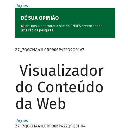
Ações
DÊ SUA OPINIÃO
Ajude-nos a aprimorar o site do BNDES preenchendo
uma rápida
pesquisa
.
Z7_7QGCHA41L0RP906P422Q9Q01V7
Visualizador
do Conteúdo
da Web
Ações
Z7_7QGCHA41L0RP906P422Q9Q0H04