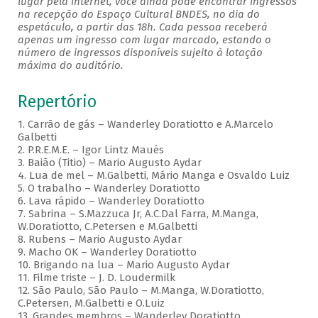
lugar pela internet, você ainda pode encontrar ingressos
na recepção do Espaço Cultural BNDES, no dia do
espetáculo, a partir das 18h. Cada pessoa receberá
apenas um ingresso com lugar marcado, estando o
número de ingressos disponíveis sujeito à lotação
máxima do auditório.
Repertório
1. Carrão de gás – Wanderley Doratiotto e A.Marcelo
Galbetti
2. P.R.E.M.E. – Igor Lintz Maués
3. Baião (Titio) – Mario Augusto Aydar
4. Lua de mel – M.Galbetti, Mário Manga e Osvaldo Luiz
5. O trabalho – Wanderley Doratiotto
6. Lava rápido – Wanderley Doratiotto
7. Sabrina – S.Mazzuca Jr, A.C.Dal Farra, M.Manga,
W.Doratiotto, C.Petersen e M.Galbetti
8. Rubens – Mario Augusto Aydar
9. Macho OK – Wanderley Doratiotto
10. Brigando na lua – Mario Augusto Aydar
11. Filme triste – J. D. Loudermilk
12. São Paulo, São Paulo – M.Manga, W.Doratiotto,
C.Petersen, M.Galbetti e O.Luiz
13. Grandes membros – Wanderley Doratiotto