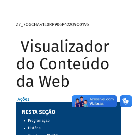
Z7_7QGCHA41L0RP906P422Q9Q01V6
Visualizador
do Conteúdo
da Web
Ações
NESTA SEÇÃO
Programação
História