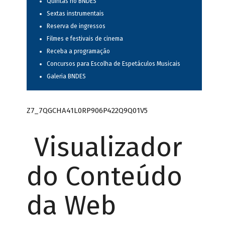
Quintas no BNDES
Sextas instrumentais
Reserva de ingressos
Filmes e festivais de cinema
Receba a programação
Concursos para Escolha de Espetáculos Musicais
Galeria BNDES
Z7_7QGCHA41L0RP906P422Q9Q01V5
Visualizador
do Conteúdo
da Web