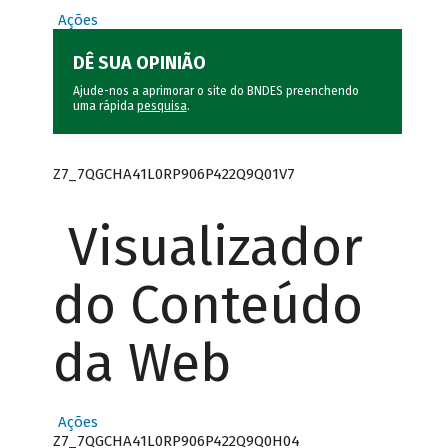
Ações
DÊ SUA OPINIÃO
Ajude-nos a aprimorar o site do BNDES preenchendo
uma rápida
pesquisa
.
Z7_7QGCHA41L0RP906P422Q9Q01V7
Visualizador
do Conteúdo
da Web
Ações
Z7_7QGCHA41L0RP906P422Q9Q0H04