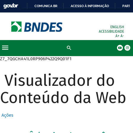
COMUNICA BR
ACESSO À INFORMAÇÃO
PARTI
ENGLISH
ACESSIBILIDADE
A+
A-
Busca
Z7_7QGCHA41L0RP906P422Q9Q01F1
Visualizador do
Conteúdo da Web
Ações