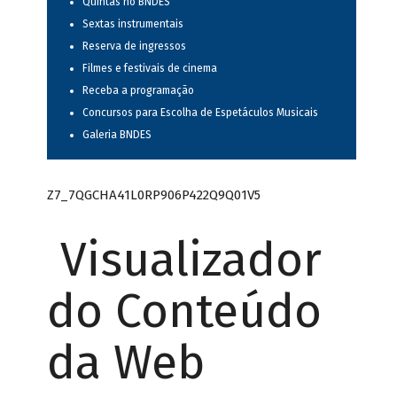
Quintas no BNDES
Sextas instrumentais
Reserva de ingressos
Filmes e festivais de cinema
Receba a programação
Concursos para Escolha de Espetáculos Musicais
Galeria BNDES
Z7_7QGCHA41L0RP906P422Q9Q01V5
Visualizador
do Conteúdo
da Web