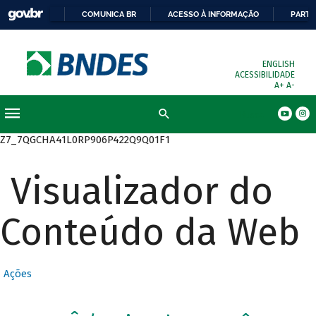
COMUNICA BR
ACESSO À INFORMAÇÃO
PARTI
ENGLISH
ACESSIBILIDADE
A+
A-
Busca
Z7_7QGCHA41L0RP906P422Q9Q01F1
Visualizador do
Conteúdo da Web
Ações