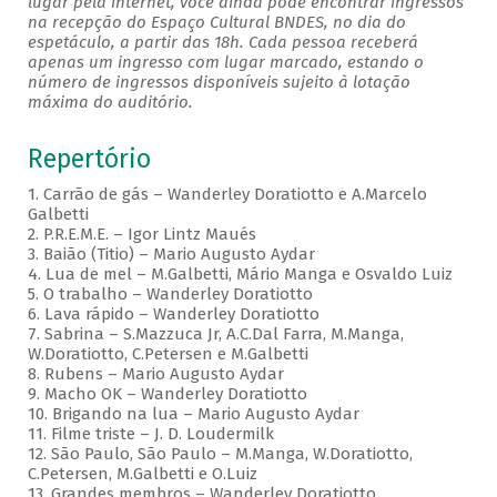
lugar pela internet, você ainda pode encontrar ingressos
na recepção do Espaço Cultural BNDES, no dia do
espetáculo, a partir das 18h. Cada pessoa receberá
apenas um ingresso com lugar marcado, estando o
número de ingressos disponíveis sujeito à lotação
máxima do auditório.
Repertório
1. Carrão de gás – Wanderley Doratiotto e A.Marcelo
Galbetti
2. P.R.E.M.E. – Igor Lintz Maués
3. Baião (Titio) – Mario Augusto Aydar
4. Lua de mel – M.Galbetti, Mário Manga e Osvaldo Luiz
5. O trabalho – Wanderley Doratiotto
6. Lava rápido – Wanderley Doratiotto
7. Sabrina – S.Mazzuca Jr, A.C.Dal Farra, M.Manga,
W.Doratiotto, C.Petersen e M.Galbetti
8. Rubens – Mario Augusto Aydar
9. Macho OK – Wanderley Doratiotto
10. Brigando na lua – Mario Augusto Aydar
11. Filme triste – J. D. Loudermilk
12. São Paulo, São Paulo – M.Manga, W.Doratiotto,
C.Petersen, M.Galbetti e O.Luiz
13. Grandes membros – Wanderley Doratiotto