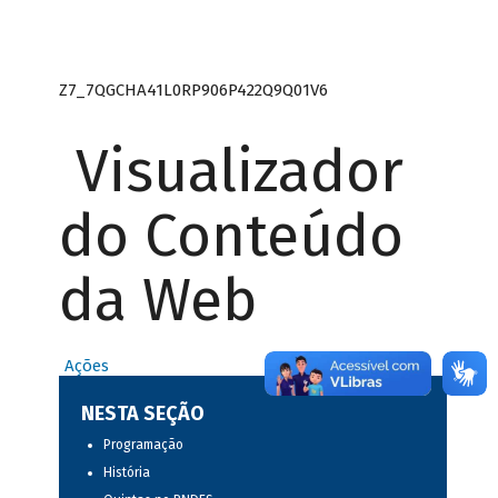
Z7_7QGCHA41L0RP906P422Q9Q01V6
Visualizador
do Conteúdo
da Web
Ações
NESTA SEÇÃO
Programação
História