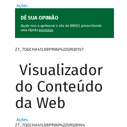
Ações
DÊ SUA OPINIÃO
Ajude-nos a aprimorar o site do BNDES preenchendo
uma rápida
pesquisa
.
Z7_7QGCHA41L0RP906P422Q9Q01V7
Visualizador
do Conteúdo
da Web
Ações
Z7_7QGCHA41L0RP906P422Q9Q0H04