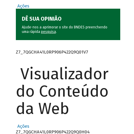
Ações
DÊ SUA OPINIÃO
Ajude-nos a aprimorar o site do BNDES preenchendo
uma rápida
pesquisa
.
Z7_7QGCHA41L0RP906P422Q9Q01V7
Visualizador
do Conteúdo
da Web
Ações
Z7_7QGCHA41L0RP906P422Q9Q0H04