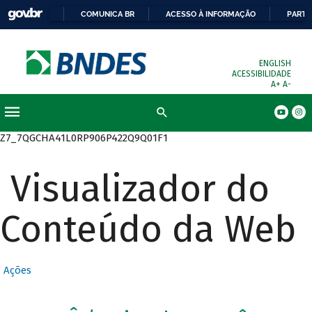
COMUNICA BR
ACESSO À INFORMAÇÃO
PARTI
ENGLISH
ACESSIBILIDADE
A+
A-
Busca
Z7_7QGCHA41L0RP906P422Q9Q01F1
Visualizador do
Conteúdo da Web
Ações