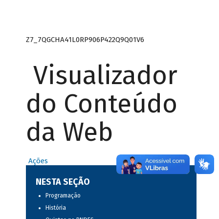
Z7_7QGCHA41L0RP906P422Q9Q01V6
Visualizador
do Conteúdo
da Web
Ações
NESTA SEÇÃO
Programação
História