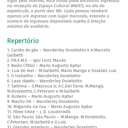
lugar pela internet, você ainda pode encontrar ingressos
na recepção do Espaço Cultural BNDES, no dia do
espetáculo, a partir das 18h. Cada pessoa receberá
apenas um ingresso com lugar marcado, estando o
número de ingressos disponíveis sujeito à lotação
máxima do auditório.
Repertório
1. Carrão de gás – Wanderley Doratiotto e A.Marcelo
Galbetti
2. P.R.E.M.E. – Igor Lintz Maués
3. Baião (Titio) – Mario Augusto Aydar
4. Lua de mel – M.Galbetti, Mário Manga e Osvaldo Luiz
5. O trabalho – Wanderley Doratiotto
6. Lava rápido – Wanderley Doratiotto
7. Sabrina – S.Mazzuca Jr, A.C.Dal Farra, M.Manga,
W.Doratiotto, C.Petersen e M.Galbetti
8. Rubens – Mario Augusto Aydar
9. Macho OK – Wanderley Doratiotto
10. Brigando na lua – Mario Augusto Aydar
11. Filme triste – J. D. Loudermilk
12. São Paulo, São Paulo – M.Manga, W.Doratiotto,
C.Petersen, M.Galbetti e O.Luiz
13. Grandes membros – Wanderley Doratiotto