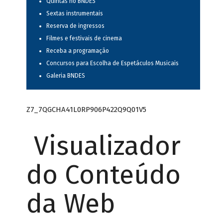
Quintas no BNDES
Sextas instrumentais
Reserva de ingressos
Filmes e festivais de cinema
Receba a programação
Concursos para Escolha de Espetáculos Musicais
Galeria BNDES
Z7_7QGCHA41L0RP906P422Q9Q01V5
Visualizador
do Conteúdo
da Web