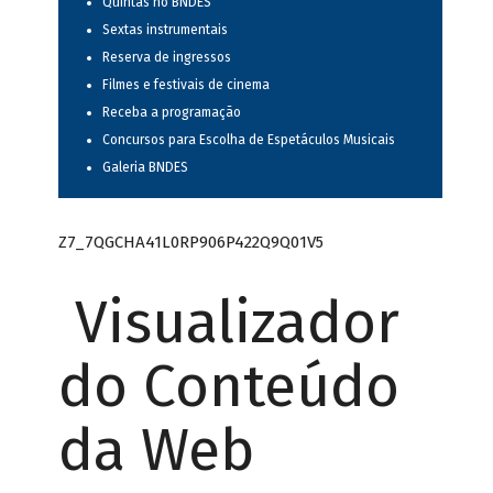
Quintas no BNDES
Sextas instrumentais
Reserva de ingressos
Filmes e festivais de cinema
Receba a programação
Concursos para Escolha de Espetáculos Musicais
Galeria BNDES
Z7_7QGCHA41L0RP906P422Q9Q01V5
Visualizador
do Conteúdo
da Web