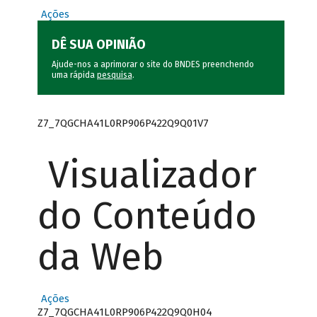
Ações
DÊ SUA OPINIÃO
Ajude-nos a aprimorar o site do BNDES preenchendo
uma rápida
pesquisa
.
Z7_7QGCHA41L0RP906P422Q9Q01V7
Visualizador
do Conteúdo
da Web
Ações
Z7_7QGCHA41L0RP906P422Q9Q0H04