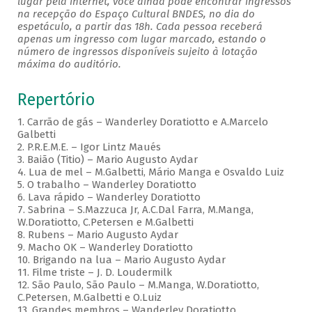
lugar pela internet, você ainda pode encontrar ingressos
na recepção do Espaço Cultural BNDES, no dia do
espetáculo, a partir das 18h. Cada pessoa receberá
apenas um ingresso com lugar marcado, estando o
número de ingressos disponíveis sujeito à lotação
máxima do auditório.
Repertório
1. Carrão de gás – Wanderley Doratiotto e A.Marcelo
Galbetti
2. P.R.E.M.E. – Igor Lintz Maués
3. Baião (Titio) – Mario Augusto Aydar
4. Lua de mel – M.Galbetti, Mário Manga e Osvaldo Luiz
5. O trabalho – Wanderley Doratiotto
6. Lava rápido – Wanderley Doratiotto
7. Sabrina – S.Mazzuca Jr, A.C.Dal Farra, M.Manga,
W.Doratiotto, C.Petersen e M.Galbetti
8. Rubens – Mario Augusto Aydar
9. Macho OK – Wanderley Doratiotto
10. Brigando na lua – Mario Augusto Aydar
11. Filme triste – J. D. Loudermilk
12. São Paulo, São Paulo – M.Manga, W.Doratiotto,
C.Petersen, M.Galbetti e O.Luiz
13. Grandes membros – Wanderley Doratiotto