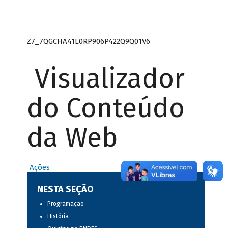
Z7_7QGCHA41L0RP906P422Q9Q01V6
Visualizador
do Conteúdo
da Web
Ações
NESTA SEÇÃO
Programação
História