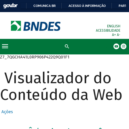
COMUNICA BR
ACESSO À INFORMAÇÃO
PARTI
ENGLISH
ACESSIBILIDADE
A+
A-
Busca
Z7_7QGCHA41L0RP906P422Q9Q01F1
Visualizador do
Conteúdo da Web
Ações