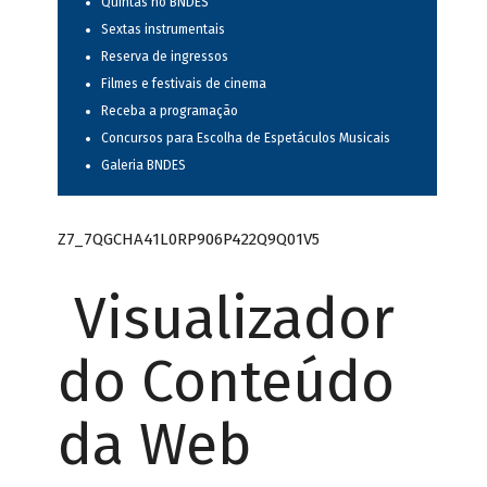
Quintas no BNDES
Sextas instrumentais
Reserva de ingressos
Filmes e festivais de cinema
Receba a programação
Concursos para Escolha de Espetáculos Musicais
Galeria BNDES
Z7_7QGCHA41L0RP906P422Q9Q01V5
Visualizador
do Conteúdo
da Web