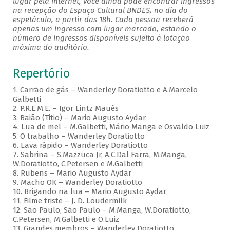
lugar pela internet, você ainda pode encontrar ingressos
na recepção do Espaço Cultural BNDES, no dia do
espetáculo, a partir das 18h. Cada pessoa receberá
apenas um ingresso com lugar marcado, estando o
número de ingressos disponíveis sujeito à lotação
máxima do auditório.
Repertório
1. Carrão de gás – Wanderley Doratiotto e A.Marcelo
Galbetti
2. P.R.E.M.E. – Igor Lintz Maués
3. Baião (Titio) – Mario Augusto Aydar
4. Lua de mel – M.Galbetti, Mário Manga e Osvaldo Luiz
5. O trabalho – Wanderley Doratiotto
6. Lava rápido – Wanderley Doratiotto
7. Sabrina – S.Mazzuca Jr, A.C.Dal Farra, M.Manga,
W.Doratiotto, C.Petersen e M.Galbetti
8. Rubens – Mario Augusto Aydar
9. Macho OK – Wanderley Doratiotto
10. Brigando na lua – Mario Augusto Aydar
11. Filme triste – J. D. Loudermilk
12. São Paulo, São Paulo – M.Manga, W.Doratiotto,
C.Petersen, M.Galbetti e O.Luiz
13. Grandes membros – Wanderley Doratiotto