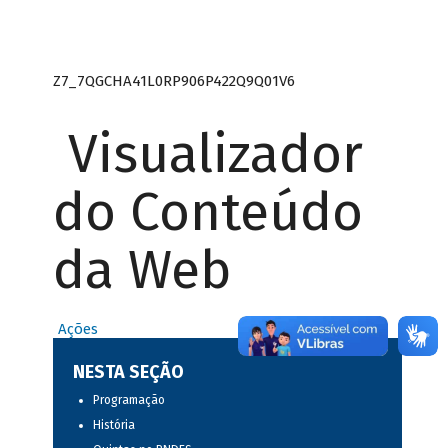
Z7_7QGCHA41L0RP906P422Q9Q01V6
Visualizador
do Conteúdo
da Web
Ações
NESTA SEÇÃO
Programação
História