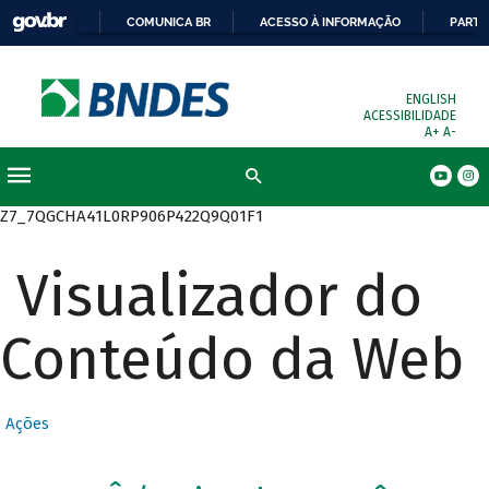
COMUNICA BR
ACESSO À INFORMAÇÃO
PARTI
ENGLISH
ACESSIBILIDADE
A+
A-
Busca
Z7_7QGCHA41L0RP906P422Q9Q01F1
Visualizador do
Conteúdo da Web
Ações