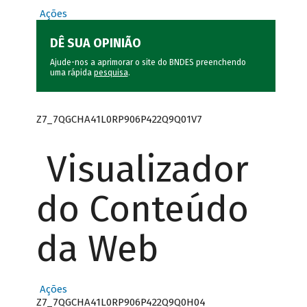
Ações
DÊ SUA OPINIÃO
Ajude-nos a aprimorar o site do BNDES preenchendo
uma rápida
pesquisa
.
Z7_7QGCHA41L0RP906P422Q9Q01V7
Visualizador
do Conteúdo
da Web
Ações
Z7_7QGCHA41L0RP906P422Q9Q0H04