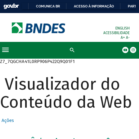
COMUNICA BR
ACESSO À INFORMAÇÃO
PARTI
ENGLISH
ACESSIBILIDADE
A+
A-
Busca
Z7_7QGCHA41L0RP906P422Q9Q01F1
Visualizador do
Conteúdo da Web
Ações