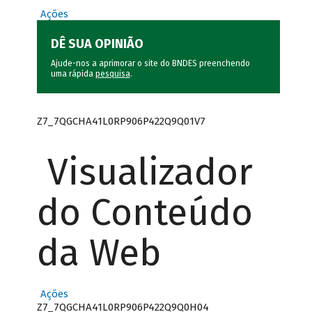
Ações
DÊ SUA OPINIÃO
Ajude-nos a aprimorar o site do BNDES preenchendo
uma rápida
pesquisa
.
Z7_7QGCHA41L0RP906P422Q9Q01V7
Visualizador
do Conteúdo
da Web
Ações
Z7_7QGCHA41L0RP906P422Q9Q0H04