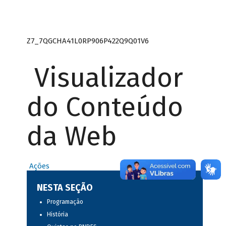
Z7_7QGCHA41L0RP906P422Q9Q01V6
Visualizador
do Conteúdo
da Web
Ações
NESTA SEÇÃO
Programação
História