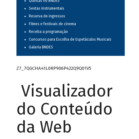
Quintas no BNDES
Sextas instrumentais
Reserva de ingressos
Filmes e festivais de cinema
Receba a programação
Concursos para Escolha de Espetáculos Musicais
Galeria BNDES
Z7_7QGCHA41L0RP906P422Q9Q01V5
Visualizador
do Conteúdo
da Web