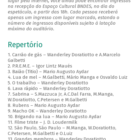
lugar pela internet, você ainda pode encontrar ingressos
na recepção do Espaço Cultural BNDES, no dia do
espetáculo, a partir das 18h. Cada pessoa receberá
apenas um ingresso com lugar marcado, estando o
número de ingressos disponíveis sujeito à lotação
máxima do auditório.
Repertório
1. Carrão de gás – Wanderley Doratiotto e A.Marcelo
Galbetti
2. P.R.E.M.E. – Igor Lintz Maués
3. Baião (Titio) – Mario Augusto Aydar
4. Lua de mel – M.Galbetti, Mário Manga e Osvaldo Luiz
5. O trabalho – Wanderley Doratiotto
6. Lava rápido – Wanderley Doratiotto
7. Sabrina – S.Mazzuca Jr, A.C.Dal Farra, M.Manga,
W.Doratiotto, C.Petersen e M.Galbetti
8. Rubens – Mario Augusto Aydar
9. Macho OK – Wanderley Doratiotto
10. Brigando na lua – Mario Augusto Aydar
11. Filme triste – J. D. Loudermilk
12. São Paulo, São Paulo – M.Manga, W.Doratiotto,
C.Petersen, M.Galbetti e O.Luiz
13. Grandes membros – Wanderley Doratiotto