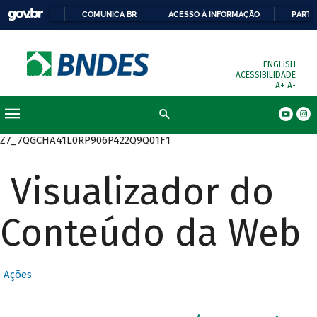
COMUNICA BR
ACESSO À INFORMAÇÃO
PARTI
ENGLISH
ACESSIBILIDADE
A+
A-
Busca
Z7_7QGCHA41L0RP906P422Q9Q01F1
Visualizador do
Conteúdo da Web
Ações