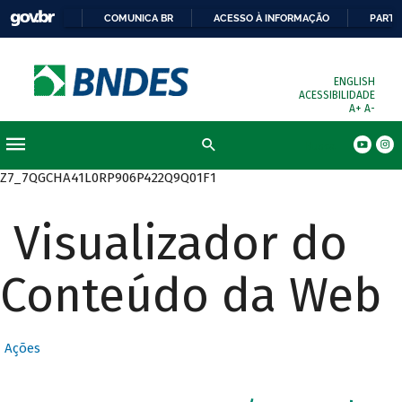
COMUNICA BR
ACESSO À INFORMAÇÃO
PARTI
ENGLISH
ACESSIBILIDADE
A+
A-
Busca
Z7_7QGCHA41L0RP906P422Q9Q01F1
Visualizador do
Conteúdo da Web
Ações