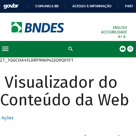
COMUNICA BR
ACESSO À INFORMAÇÃO
PARTI
ENGLISH
ACESSIBILIDADE
A+
A-
Busca
Z7_7QGCHA41L0RP906P422Q9Q01F1
Visualizador do
Conteúdo da Web
Ações