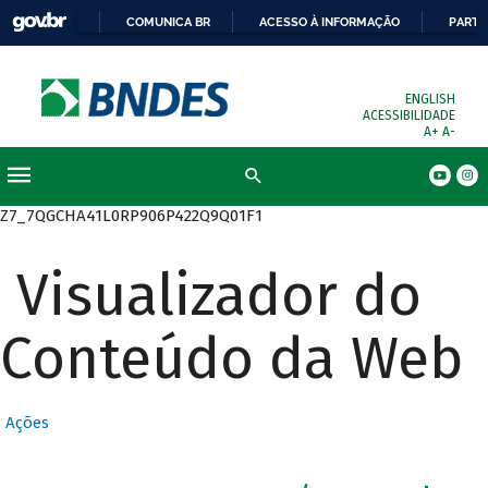
COMUNICA BR
ACESSO À INFORMAÇÃO
PARTI
ENGLISH
ACESSIBILIDADE
A+
A-
Busca
Z7_7QGCHA41L0RP906P422Q9Q01F1
Visualizador do
Conteúdo da Web
Ações