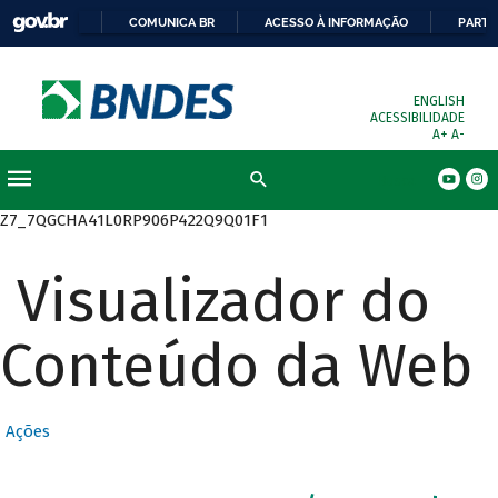
COMUNICA BR
ACESSO À INFORMAÇÃO
PARTI
ENGLISH
ACESSIBILIDADE
A+
A-
Busca
Z7_7QGCHA41L0RP906P422Q9Q01F1
Visualizador do
Conteúdo da Web
Ações