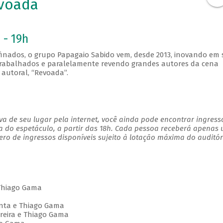
voada
 - 19h
finados, o grupo Papagaio Sabido vem, desde 2013, inovando em
m trabalhados e paralelamente revendo grandes autores da cena
autoral, “Revoada”.
a de seu lugar pela internet, você ainda pode encontrar ingress
a do espetáculo, a partir das 18h. Cada pessoa receberá apenas
o de ingressos disponíveis sujeito à lotação máxima do auditór
 Thiago Gama
enta e Thiago Gama
oreira e Thiago Gama