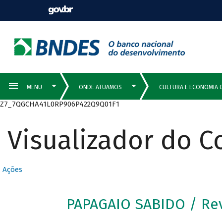
Z7_7QGCHA41L0RP906P422Q9Q01F1
Visualizador do 
Ações
PAPAGAIO SABIDO / Re