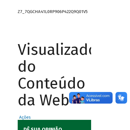
Z7_7QGCHA41L0RP906P422Q9Q01V5
Visualizador
do
Conteúdo
da Web
Ações
DÊ SUA OPINIÃO