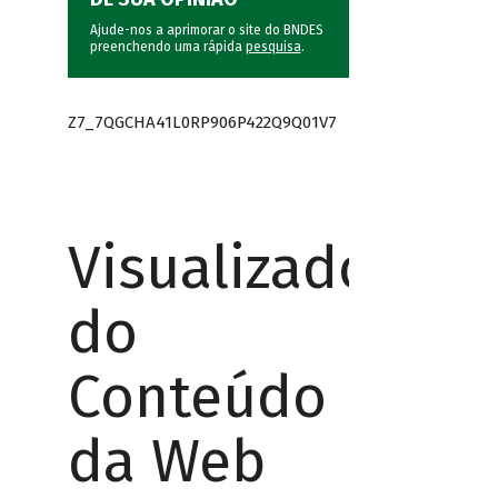
Ajude-nos a aprimorar o site do BNDES
preenchendo uma rápida
pesquisa
.
Z7_7QGCHA41L0RP906P422Q9Q01V7
Visualizador
do
Conteúdo
da Web