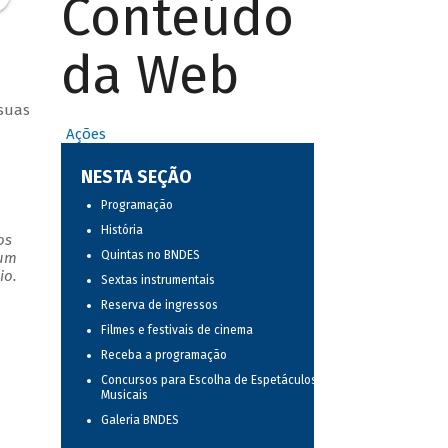
Conteúdo
da Web
 suas
Ações
NESTA SEÇÃO
Programação
História
os
Quintas no BNDES
 um
io.
Sextas instrumentais
Reserva de ingressos
Filmes e festivais de cinema
Receba a programação
Concursos para Escolha de Espetáculos
Musicais
Galeria BNDES