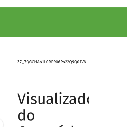
Z7_7QGCHA41L0RP906P422Q9Q01V6
Visualizador
do