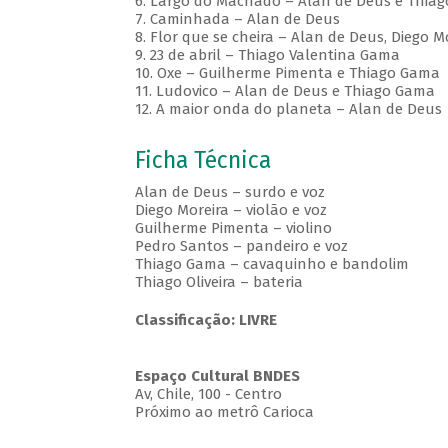
6. Largo do Machado – Alan de Deus e Thia
7. Caminhada – Alan de Deus
8. Flor que se cheira – Alan de Deus, Diego 
9. 23 de abril – Thiago Valentina Gama
10. Oxe – Guilherme Pimenta e Thiago Gama
11. Ludovico – Alan de Deus e Thiago Gama
12. A maior onda do planeta – Alan de Deus
Ficha Técnica
Alan de Deus – surdo e voz
Diego Moreira – violão e voz
Guilherme Pimenta – violino
Pedro Santos – pandeiro e voz
Thiago Gama – cavaquinho e bandolim
Thiago Oliveira – bateria
Classificação: LIVRE
Espaço Cultural BNDES
Av, Chile, 100 - Centro
Próximo ao metrô Carioca