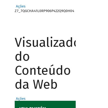
Ações
Z7_7QGCHA41L0RP906P422Q9Q0H04
Visualizador
do
Conteúdo
da Web
Ações