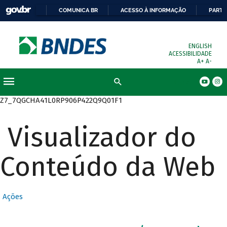
COMUNICA BR
ACESSO À INFORMAÇÃO
PARTI
ENGLISH
ACESSIBILIDADE
A+
A-
Busca
Z7_7QGCHA41L0RP906P422Q9Q01F1
Visualizador do
Conteúdo da Web
Ações