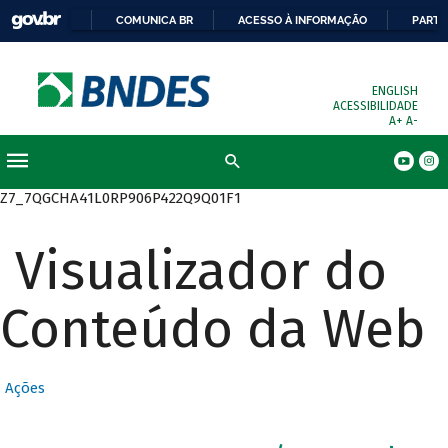
COMUNICA BR
ACESSO À INFORMAÇÃO
PARTI
ENGLISH
ACESSIBILIDADE
A+
A-
Busca
Z7_7QGCHA41L0RP906P422Q9Q01F1
Visualizador do
Conteúdo da Web
Ações