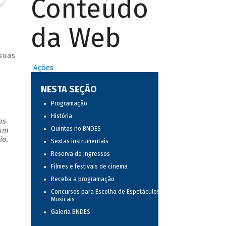
Conteúdo
da Web
 suas
Ações
NESTA SEÇÃO
Programação
História
os
Quintas no BNDES
 um
io.
Sextas instrumentais
Reserva de ingressos
Filmes e festivais de cinema
Receba a programação
Concursos para Escolha de Espetáculos
Musicais
Galeria BNDES