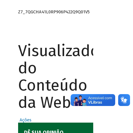
Z7_7QGCHA41L0RP906P422Q9Q01V5
Visualizador
do
Conteúdo
da Web
Ações
DÊ SUA OPINIÃO