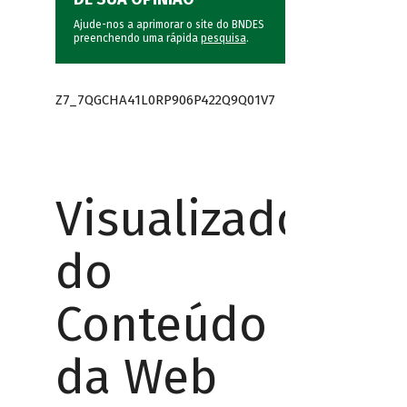
Ajude-nos a aprimorar o site do BNDES
preenchendo uma rápida
pesquisa
.
Z7_7QGCHA41L0RP906P422Q9Q01V7
Visualizador
do
Conteúdo
da Web