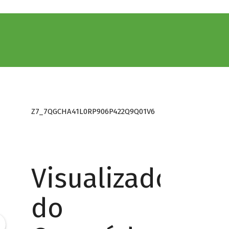
Z7_7QGCHA41L0RP906P422Q9Q01V6
Visualizador
do