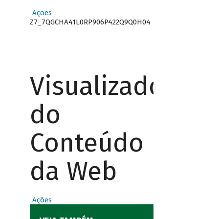
Ações
Z7_7QGCHA41L0RP906P422Q9Q0H04
Visualizador
do
Conteúdo
da Web
Ações