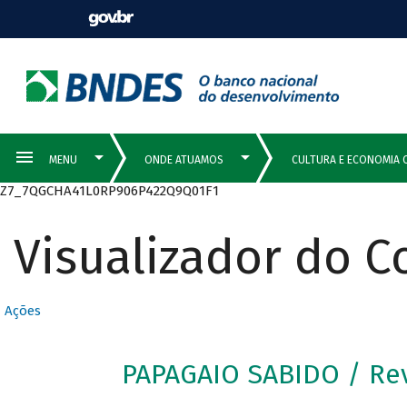
Z7_7QGCHA41L0RP906P422Q9Q01F1
Visualizador do 
Ações
PAPAGAIO SABIDO / Re