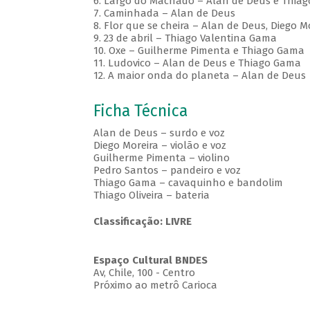
6. Largo do Machado – Alan de Deus e Thia
7. Caminhada – Alan de Deus
8. Flor que se cheira – Alan de Deus, Diego 
9. 23 de abril – Thiago Valentina Gama
10. Oxe – Guilherme Pimenta e Thiago Gama
11. Ludovico – Alan de Deus e Thiago Gama
12. A maior onda do planeta – Alan de Deus
Ficha Técnica
Alan de Deus – surdo e voz
Diego Moreira – violão e voz
Guilherme Pimenta – violino
Pedro Santos – pandeiro e voz
Thiago Gama – cavaquinho e bandolim
Thiago Oliveira – bateria
Classificação: LIVRE
Espaço Cultural BNDES
Av, Chile, 100 - Centro
Próximo ao metrô Carioca