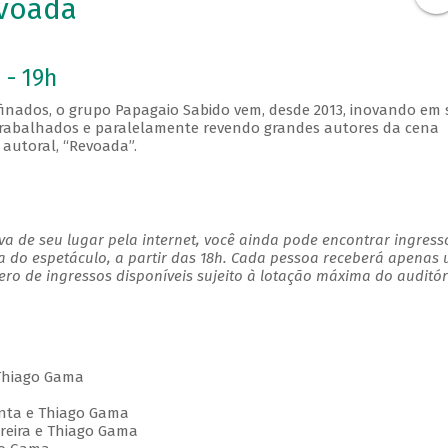
voada
 - 19h
finados, o grupo Papagaio Sabido vem, desde 2013, inovando em
m trabalhados e paralelamente revendo grandes autores da cena
autoral, “Revoada”.
a de seu lugar pela internet, você ainda pode encontrar ingress
a do espetáculo, a partir das 18h. Cada pessoa receberá apenas
o de ingressos disponíveis sujeito à lotação máxima do auditór
 Thiago Gama
enta e Thiago Gama
oreira e Thiago Gama