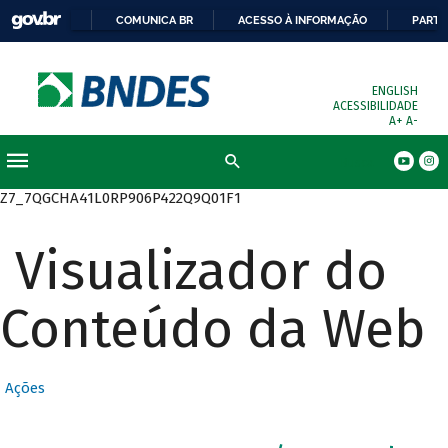
COMUNICA BR
ACESSO À INFORMAÇÃO
PARTI
ENGLISH
ACESSIBILIDADE
A+
A-
Busca
Z7_7QGCHA41L0RP906P422Q9Q01F1
Visualizador do
Conteúdo da Web
Ações