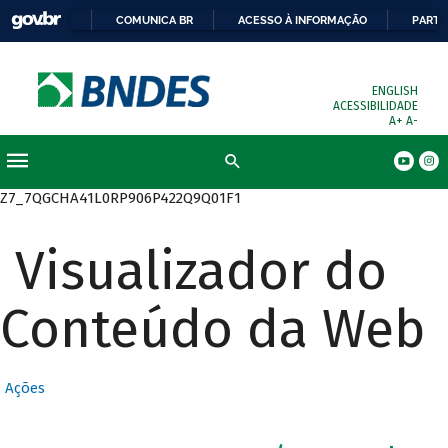
COMUNICA BR
ACESSO À INFORMAÇÃO
PARTI
ENGLISH
ACESSIBILIDADE
A+
A-
Busca
Z7_7QGCHA41L0RP906P422Q9Q01F1
Visualizador do
Conteúdo da Web
Ações