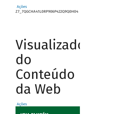
Ações
Z7_7QGCHA41L0RP906P422Q9Q0H04
Visualizador
do
Conteúdo
da Web
Ações