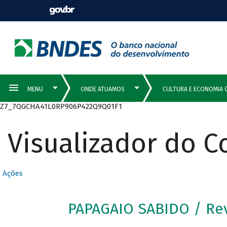
Z7_7QGCHA41L0RP906P422Q9Q01F1
Visualizador do 
Ações
PAPAGAIO SABIDO / Re