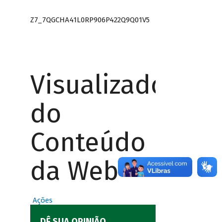
Z7_7QGCHA41L0RP906P422Q9Q01V5
Visualizador
do
Conteúdo
da Web
Ações
DÊ SUA OPINIÃO