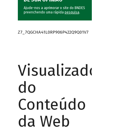
Ajude-nos a aprimorar o site do BNDES
preenchendo uma rápida
pesquisa
.
Z7_7QGCHA41L0RP906P422Q9Q01V7
Visualizador
do
Conteúdo
da Web