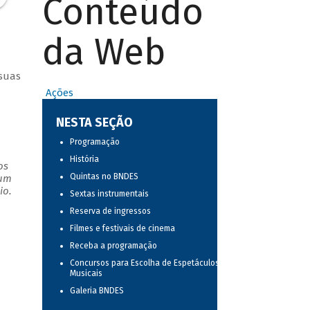
Conteúdo
da Web
 suas
Ações
NESTA SEÇÃO
Programação
História
os
Quintas no BNDES
 um
io.
Sextas instrumentais
Reserva de ingressos
Filmes e festivais de cinema
Receba a programação
Concursos para Escolha de Espetáculos
Musicais
Galeria BNDES