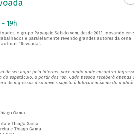
voada
 - 19h
finados, o grupo Papagaio Sabido vem, desde 2013, inovando em
m trabalhados e paralelamente revendo grandes autores da cena
autoral, “Revoada”.
a de seu lugar pela internet, você ainda pode encontrar ingress
a do espetáculo, a partir das 18h. Cada pessoa receberá apenas
o de ingressos disponíveis sujeito à lotação máxima do auditór
 Thiago Gama
enta e Thiago Gama
oreira e Thiago Gama