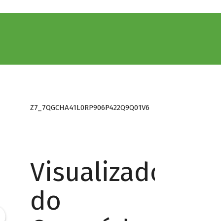
Z7_7QGCHA41L0RP906P422Q9Q01V6
Visualizador
do