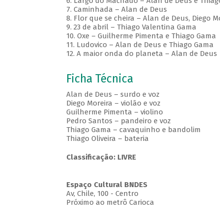
6. Largo do Machado – Alan de Deus e Thia
7. Caminhada – Alan de Deus
8. Flor que se cheira – Alan de Deus, Diego 
9. 23 de abril – Thiago Valentina Gama
10. Oxe – Guilherme Pimenta e Thiago Gama
11. Ludovico – Alan de Deus e Thiago Gama
12. A maior onda do planeta – Alan de Deus
Ficha Técnica
Alan de Deus – surdo e voz
Diego Moreira – violão e voz
Guilherme Pimenta – violino
Pedro Santos – pandeiro e voz
Thiago Gama – cavaquinho e bandolim
Thiago Oliveira – bateria
Classificação: LIVRE
Espaço Cultural BNDES
Av, Chile, 100 - Centro
Próximo ao metrô Carioca