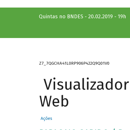
Quintas no BNDES - 20.02.2019 - 19h
Z7_7QGCHA41L0RP906P422Q9Q01V0
Visualizado
Web
Ações