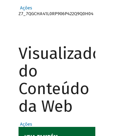
Ações
Z7_7QGCHA41L0RP906P422Q9Q0H04
Visualizador
do
Conteúdo
da Web
Ações