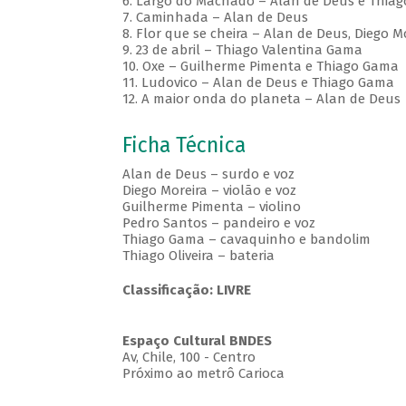
6. Largo do Machado – Alan de Deus e Thia
7. Caminhada – Alan de Deus
8. Flor que se cheira – Alan de Deus, Diego 
9. 23 de abril – Thiago Valentina Gama
10. Oxe – Guilherme Pimenta e Thiago Gama
11. Ludovico – Alan de Deus e Thiago Gama
12. A maior onda do planeta – Alan de Deus
Ficha Técnica
Alan de Deus – surdo e voz
Diego Moreira – violão e voz
Guilherme Pimenta – violino
Pedro Santos – pandeiro e voz
Thiago Gama – cavaquinho e bandolim
Thiago Oliveira – bateria
Classificação: LIVRE
Espaço Cultural BNDES
Av, Chile, 100 - Centro
Próximo ao metrô Carioca