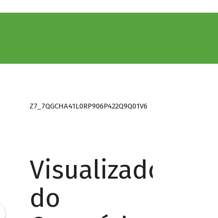
Z7_7QGCHA41L0RP906P422Q9Q01V6
Visualizador
do