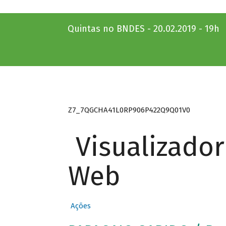
Quintas no BNDES - 20.02.2019 - 19h
Z7_7QGCHA41L0RP906P422Q9Q01V0
Visualizado
Web
Ações