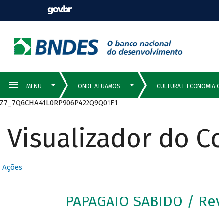
Z7_7QGCHA41L0RP906P422Q9Q01F1
Visualizador do 
Ações
PAPAGAIO SABIDO / Re