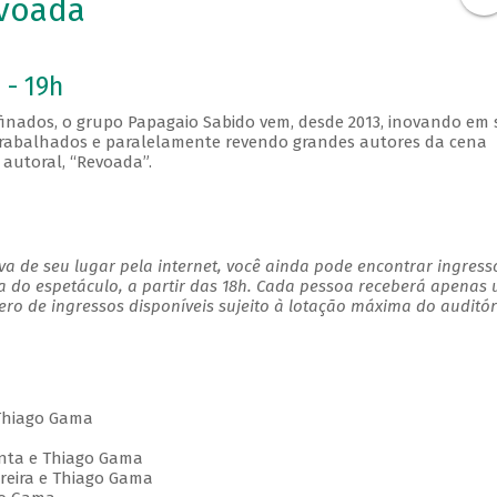
voada
 - 19h
finados, o grupo Papagaio Sabido vem, desde 2013, inovando em
m trabalhados e paralelamente revendo grandes autores da cena
autoral, “Revoada”.
a de seu lugar pela internet, você ainda pode encontrar ingress
a do espetáculo, a partir das 18h. Cada pessoa receberá apenas
o de ingressos disponíveis sujeito à lotação máxima do auditór
 Thiago Gama
enta e Thiago Gama
oreira e Thiago Gama