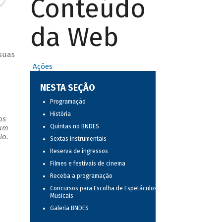
Conteúdo
da Web
 suas
Ações
NESTA SEÇÃO
Programação
História
os
Quintas no BNDES
 um
io.
Sextas instrumentais
Reserva de ingressos
Filmes e festivais de cinema
Receba a programação
Concursos para Escolha de Espetáculos
Musicais
Galeria BNDES