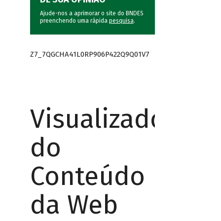
Ajude-nos a aprimorar o site do BNDES
preenchendo uma rápida
pesquisa
.
Z7_7QGCHA41L0RP906P422Q9Q01V7
Visualizador
do
Conteúdo
da Web