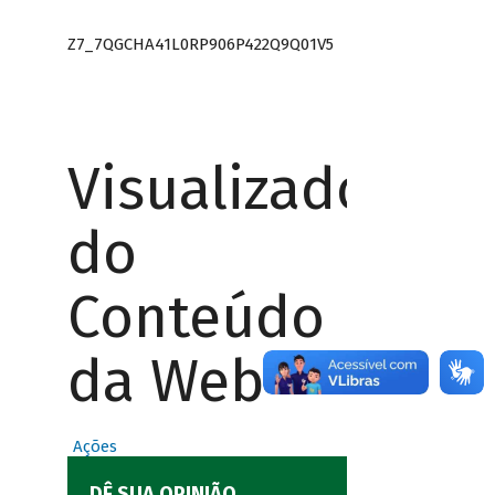
Z7_7QGCHA41L0RP906P422Q9Q01V5
Visualizador
do
Conteúdo
da Web
Ações
DÊ SUA OPINIÃO