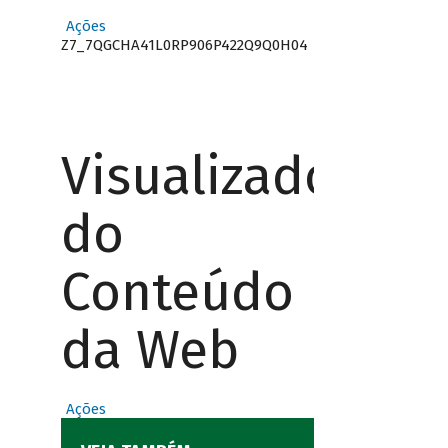
Ações
Z7_7QGCHA41L0RP906P422Q9Q0H04
Visualizador
do
Conteúdo
da Web
Ações