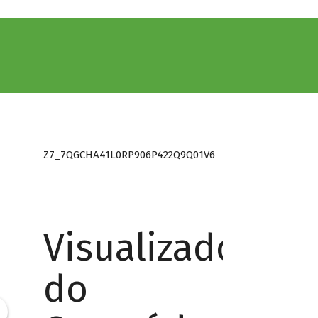
Z7_7QGCHA41L0RP906P422Q9Q01V6
Visualizador
do