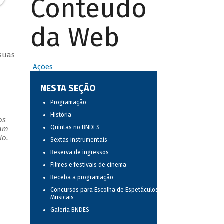
Conteúdo
da Web
 suas
Ações
NESTA SEÇÃO
Programação
História
os
Quintas no BNDES
 um
io.
Sextas instrumentais
Reserva de ingressos
Filmes e festivais de cinema
Receba a programação
Concursos para Escolha de Espetáculos
Musicais
Galeria BNDES