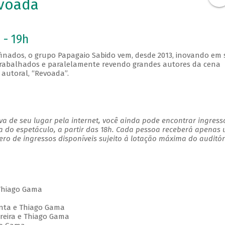
voada
 - 19h
finados, o grupo Papagaio Sabido vem, desde 2013, inovando em
m trabalhados e paralelamente revendo grandes autores da cena
autoral, “Revoada”.
a de seu lugar pela internet, você ainda pode encontrar ingress
a do espetáculo, a partir das 18h. Cada pessoa receberá apenas
o de ingressos disponíveis sujeito à lotação máxima do auditór
 Thiago Gama
enta e Thiago Gama
oreira e Thiago Gama