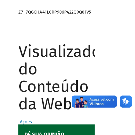
Z7_7QGCHA41L0RP906P422Q9Q01V5
Visualizador
do
Conteúdo
da Web
Ações
DÊ SUA OPINIÃO