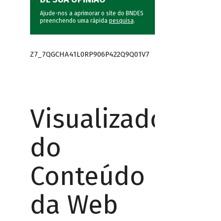
Ajude-nos a aprimorar o site do BNDES
preenchendo uma rápida
pesquisa
.
Z7_7QGCHA41L0RP906P422Q9Q01V7
Visualizador
do
Conteúdo
da Web