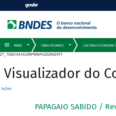
Z7_7QGCHA41L0RP906P422Q9Q01F1
Visualizador do 
Ações
PAPAGAIO SABIDO / Re