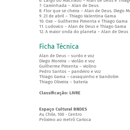
6. Largo do Machado – Alan de Deus e Thia
7. Caminhada – Alan de Deus
8. Flor que se cheira – Alan de Deus, Diego 
9. 23 de abril – Thiago Valentina Gama
10. Oxe – Guilherme Pimenta e Thiago Gama
11. Ludovico – Alan de Deus e Thiago Gama
12. A maior onda do planeta – Alan de Deus
Ficha Técnica
Alan de Deus – surdo e voz
Diego Moreira – violão e voz
Guilherme Pimenta – violino
Pedro Santos – pandeiro e voz
Thiago Gama – cavaquinho e bandolim
Thiago Oliveira – bateria
Classificação: LIVRE
Espaço Cultural BNDES
Av, Chile, 100 - Centro
Próximo ao metrô Carioca