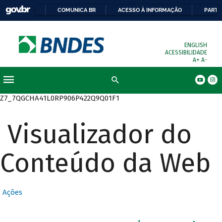
COMUNICA BR
ACESSO À INFORMAÇÃO
PARTI
ENGLISH
ACESSIBILIDADE
A+
A-
Busca
Z7_7QGCHA41L0RP906P422Q9Q01F1
Visualizador do
Conteúdo da Web
Ações