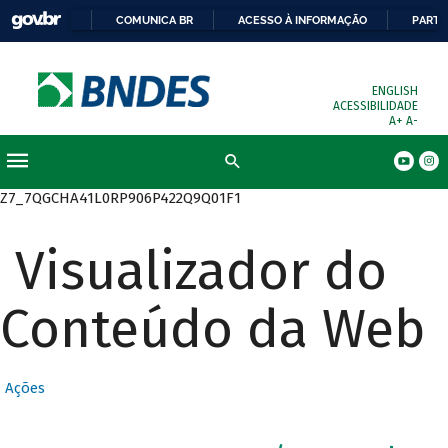
COMUNICA BR
ACESSO À INFORMAÇÃO
PARTI
ENGLISH
ACESSIBILIDADE
A+
A-
Busca
Z7_7QGCHA41L0RP906P422Q9Q01F1
Visualizador do
Conteúdo da Web
Ações