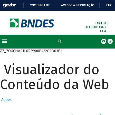
COMUNICA BR
ACESSO À INFORMAÇÃO
PARTI
ENGLISH
ACESSIBILIDADE
A+
A-
Busca
Z7_7QGCHA41L0RP906P422Q9Q01F1
Visualizador do
Conteúdo da Web
Ações