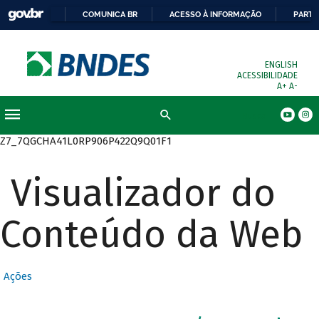
COMUNICA BR
ACESSO À INFORMAÇÃO
PARTI
ENGLISH
ACESSIBILIDADE
A+
A-
Busca
Z7_7QGCHA41L0RP906P422Q9Q01F1
Visualizador do
Conteúdo da Web
Ações