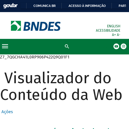
COMUNICA BR
ACESSO À INFORMAÇÃO
PARTI
ENGLISH
ACESSIBILIDADE
A+
A-
Busca
Z7_7QGCHA41L0RP906P422Q9Q01F1
Visualizador do
Conteúdo da Web
Ações