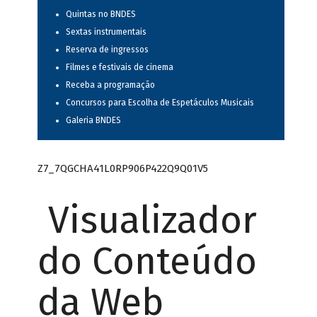
Quintas no BNDES
Sextas instrumentais
Reserva de ingressos
Filmes e festivais de cinema
Receba a programação
Concursos para Escolha de Espetáculos Musicais
Galeria BNDES
Z7_7QGCHA41L0RP906P422Q9Q01V5
Visualizador
do Conteúdo
da Web