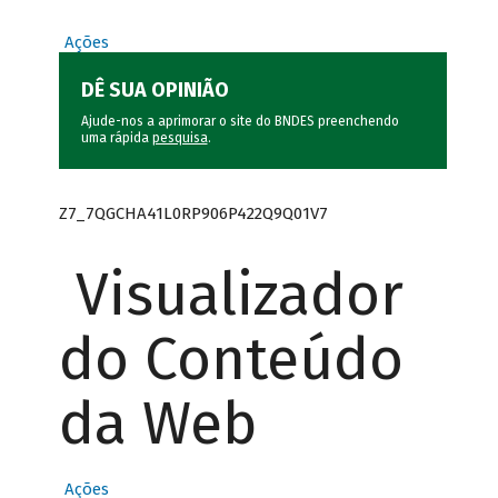
Ações
DÊ SUA OPINIÃO
Ajude-nos a aprimorar o site do BNDES preenchendo
uma rápida
pesquisa
.
Z7_7QGCHA41L0RP906P422Q9Q01V7
Visualizador
do Conteúdo
da Web
Ações