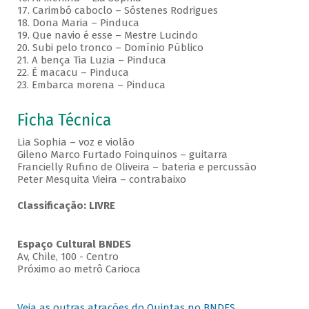
17. Carimbó caboclo – Sóstenes Rodrigues
18. Dona Maria – Pinduca
19. Que navio é esse – Mestre Lucindo
20. Subi pelo tronco – Domínio Público
21. A bença Tia Luzia – Pinduca
22. É macacu – Pinduca
23. Embarca morena – Pinduca
Ficha Técnica
Lia Sophia – voz e violão
Gileno Marco Furtado Foinquinos – guitarra
Francielly Rufino de Oliveira – bateria e percussão
Peter Mesquita Vieira – contrabaixo
Classificação: LIVRE
Espaço Cultural BNDES
Av, Chile, 100 - Centro
Próximo ao metrô Carioca
Veja as outras atrações do Quintas no BNDES