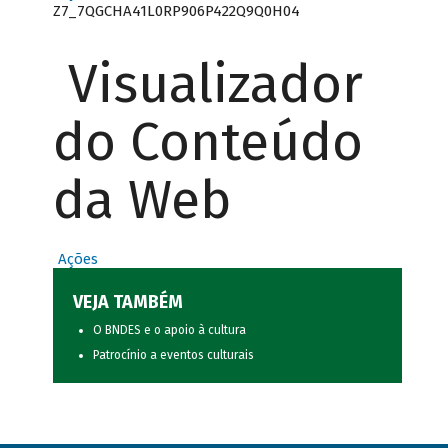
Z7_7QGCHA41L0RP906P422Q9Q0H04
Visualizador
do Conteúdo
da Web
Ações
VEJA TAMBÉM
O BNDES e o apoio à cultura
Patrocínio a eventos culturais