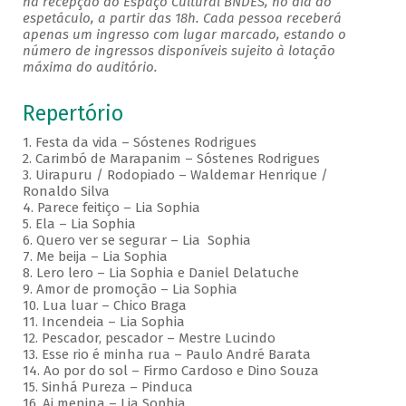
na recepção do Espaço Cultural BNDES, no dia do
espetáculo, a partir das 18h. Cada pessoa receberá
apenas um ingresso com lugar marcado, estando o
número de ingressos disponíveis sujeito à lotação
máxima do auditório.
Repertório
1. Festa da vida – Sóstenes Rodrigues
2. Carimbó de Marapanim – Sóstenes Rodrigues
3. Uirapuru / Rodopiado – Waldemar Henrique /
Ronaldo Silva
4. Parece feitiço – Lia Sophia
5. Ela – Lia Sophia
6. Quero ver se segurar – Lia Sophia
7. Me beija – Lia Sophia
8. Lero lero – Lia Sophia e Daniel Delatuche
9. Amor de promoção – Lia Sophia
10. Lua luar – Chico Braga
11. Incendeia – Lia Sophia
12. Pescador, pescador – Mestre Lucindo
13. Esse rio é minha rua – Paulo André Barata
14. Ao por do sol – Firmo Cardoso e Dino Souza
15. Sinhá Pureza – Pinduca
16. Ai menina – Lia Sophia