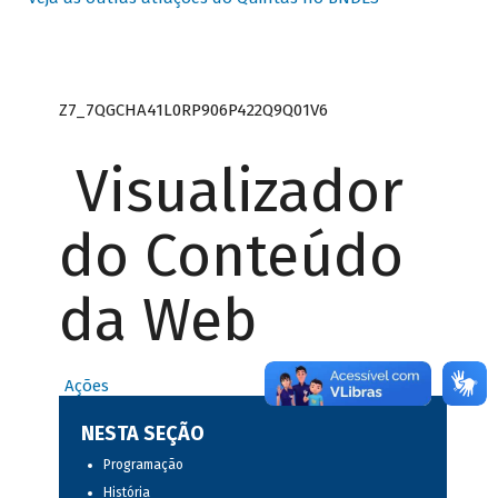
Z7_7QGCHA41L0RP906P422Q9Q01V6
Visualizador
do Conteúdo
da Web
Ações
NESTA SEÇÃO
Programação
História