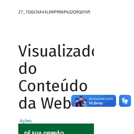
Z7_7QGCHA41L0RP906P422Q9Q01V5
Visualizador
do
Conteúdo
da Web
Ações
DÊ SUA OPINIÃO