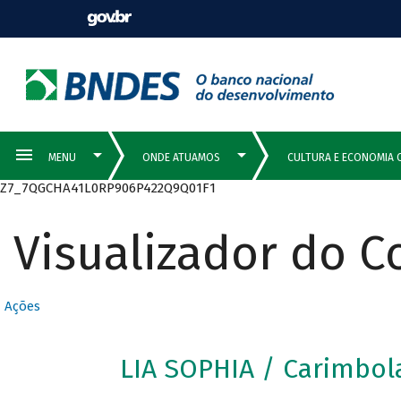
Z7_7QGCHA41L0RP906P422Q9Q01F1
Visualizador do 
Ações
LIA SOPHIA / Carimbo