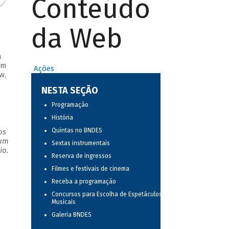
Conteúdo
da Web
a
em
Ações
w,
NESTA SEÇÃO
Programação
História
Quintas no BNDES
os
 um
Sextas instrumentais
io.
Reserva de ingressos
Filmes e festivais de cinema
Receba a programação
Concursos para Escolha de Espetáculos
Musicais
Galeria BNDES