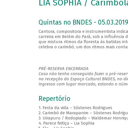
LIA SOPHIA / Carimbo
Quintas no BNDES - 05.03.2019
Cantora, compositora e instrumentista indica
carreira em Belém do Pará, sob a influênci
que mistura ritmos da floresta às batidas in
celebra o carimbó, um dos ritmos mais conta
PRÉ-RESERVA ENCERRADA
Caso não tenha conseguido fazer a pré-reserv
na recepção do Espaço Cultural BNDES, no di
ingresso com lugar marcado, estando o númer
Repertório
1. Festa da vida – Sóstenes Rodrigues
2. Carimbó de Marapanim – Sóstenes Rodrigu
3. Uirapuru / Rodopiado – Waldemar Henriqu
4. Parece feitiço – Lia Sophia