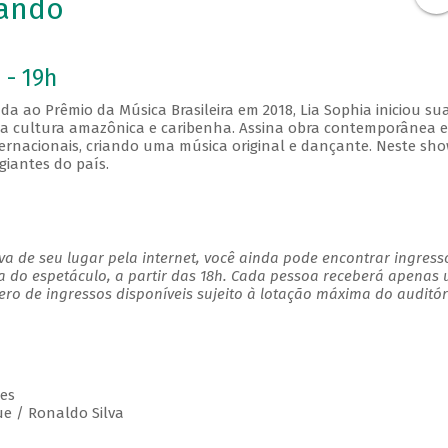
lando
 - 19h
da ao Prêmio da Música Brasileira em 2018, Lia Sophia iniciou su
a da cultura amazônica e caribenha. Assina obra contemporânea 
ternacionais, criando uma música original e dançante. Neste sho
giantes do país.
a de seu lugar pela internet, você ainda pode encontrar ingress
a do espetáculo, a partir das 18h. Cada pessoa receberá apenas
o de ingressos disponíveis sujeito à lotação máxima do auditór
es
e / Ronaldo Silva