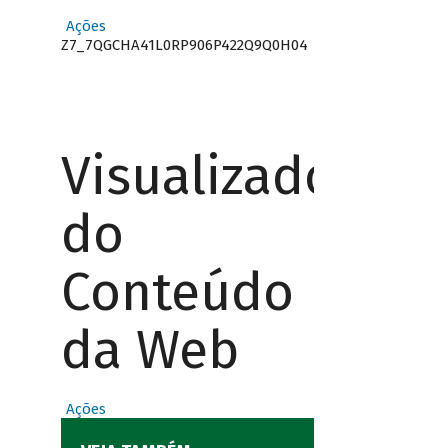
Ações
Z7_7QGCHA41L0RP906P422Q9Q0H04
Visualizador
do
Conteúdo
da Web
Ações