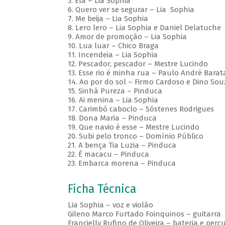
5. Ela – Lia Sophia
6. Quero ver se segurar – Lia Sophia
7. Me beija – Lia Sophia
8. Lero lero – Lia Sophia e Daniel Delatuche
9. Amor de promoção – Lia Sophia
10. Lua luar – Chico Braga
11. Incendeia – Lia Sophia
12. Pescador, pescador – Mestre Lucindo
13. Esse rio é minha rua – Paulo André Barat
14. Ao por do sol – Firmo Cardoso e Dino Sou
15. Sinhá Pureza – Pinduca
16. Ai menina – Lia Sophia
17. Carimbó caboclo – Sóstenes Rodrigues
18. Dona Maria – Pinduca
19. Que navio é esse – Mestre Lucindo
20. Subi pelo tronco – Domínio Público
21. A bença Tia Luzia – Pinduca
22. É macacu – Pinduca
23. Embarca morena – Pinduca
Ficha Técnica
Lia Sophia – voz e violão
Gileno Marco Furtado Foinquinos – guitarra
Francielly Rufino de Oliveira – bateria e perc