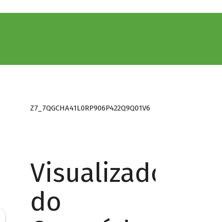
Z7_7QGCHA41L0RP906P422Q9Q01V6
Visualizador
do