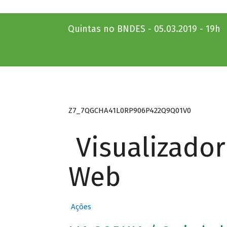
Quintas no BNDES - 05.03.2019 - 19h
Z7_7QGCHA41L0RP906P422Q9Q01V0
Visualizado
Web
Ações