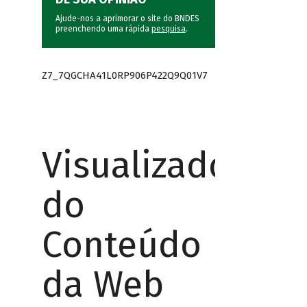
Ajude-nos a aprimorar o site do BNDES
preenchendo uma rápida
pesquisa
.
Z7_7QGCHA41L0RP906P422Q9Q01V7
Visualizador
do
Conteúdo
da Web