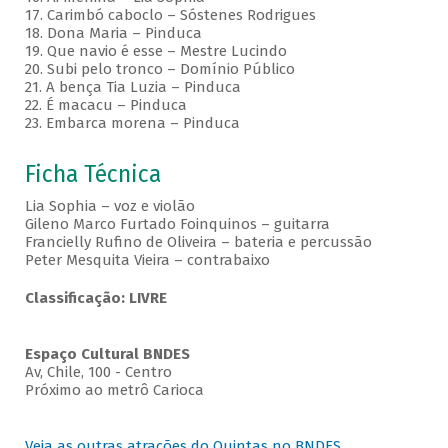
17. Carimbó caboclo – Sóstenes Rodrigues
18. Dona Maria – Pinduca
19. Que navio é esse – Mestre Lucindo
20. Subi pelo tronco – Domínio Público
21. A bença Tia Luzia – Pinduca
22. É macacu – Pinduca
23. Embarca morena – Pinduca
Ficha Técnica
Lia Sophia – voz e violão
Gileno Marco Furtado Foinquinos – guitarra
Francielly Rufino de Oliveira – bateria e percussão
Peter Mesquita Vieira – contrabaixo
Classificação: LIVRE
Espaço Cultural BNDES
Av, Chile, 100 - Centro
Próximo ao metrô Carioca
Veja as outras atrações do Quintas no BNDES