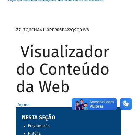
Z7_7QGCHA41L0RP906P422Q9Q01V6
Visualizador
do Conteúdo
da Web
Ações
NESTA SEÇÃO
Programação
História