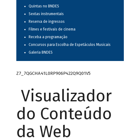
Quintas no BNDES
Sextas instrumentais
Reserva de ingressos
Filmes e festivais de cinema
Receba a programação
Concursos para Escolha de Espetáculos Musicais
Galeria BNDES
Z7_7QGCHA41L0RP906P422Q9Q01V5
Visualizador
do Conteúdo
da Web