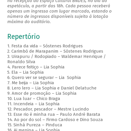
na recepção do Espaço Cultural BNDES, no dia do
espetáculo, a partir das 18h. Cada pessoa receberá
apenas um ingresso com lugar marcado, estando o
número de ingressos disponíveis sujeito à lotação
máxima do auditório.
Repertório
1. Festa da vida – Sóstenes Rodrigues
2. Carimbó de Marapanim – Sóstenes Rodrigues
3. Uirapuru / Rodopiado – Waldemar Henrique /
Ronaldo Silva
4. Parece feitiço – Lia Sophia
5. Ela – Lia Sophia
6. Quero ver se segurar – Lia Sophia
7. Me beija – Lia Sophia
8. Lero lero – Lia Sophia e Daniel Delatuche
9. Amor de promoção – Lia Sophia
10. Lua luar – Chico Braga
11. Incendeia – Lia Sophia
12. Pescador, pescador – Mestre Lucindo
13. Esse rio é minha rua – Paulo André Barata
14. Ao por do sol – Firmo Cardoso e Dino Souza
15. Sinhá Pureza – Pinduca
16. Ai menina – Lia Sophia