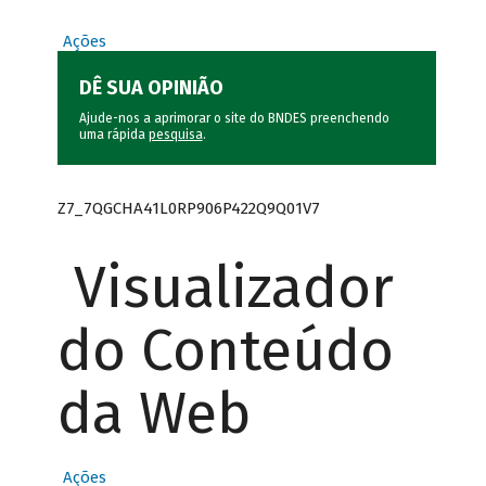
Ações
DÊ SUA OPINIÃO
Ajude-nos a aprimorar o site do BNDES preenchendo
uma rápida
pesquisa
.
Z7_7QGCHA41L0RP906P422Q9Q01V7
Visualizador
do Conteúdo
da Web
Ações