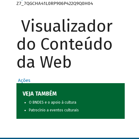
Z7_7QGCHA41L0RP906P422Q9Q0H04
Visualizador
do Conteúdo
da Web
Ações
VEJA TAMBÉM
O BNDES e o apoio à cultura
Patrocínio a eventos culturais