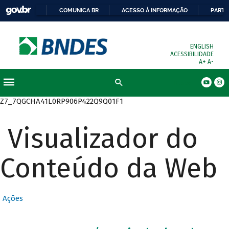
COMUNICA BR
ACESSO À INFORMAÇÃO
PARTI
ENGLISH
ACESSIBILIDADE
A+
A-
Busca
Z7_7QGCHA41L0RP906P422Q9Q01F1
Visualizador do
Conteúdo da Web
Ações